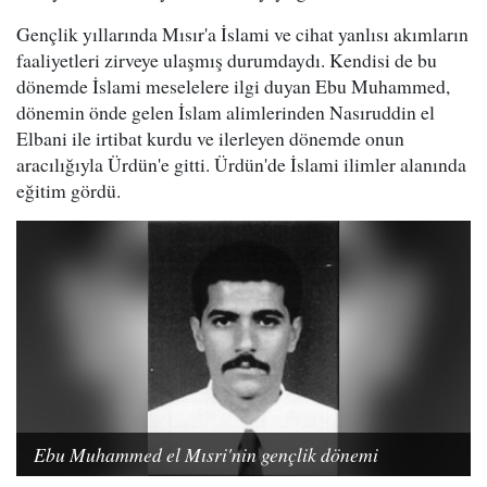
Gençlik yıllarında Mısır'a İslami ve cihat yanlısı akımların
faaliyetleri zirveye ulaşmış durumdaydı. Kendisi de bu
dönemde İslami meselelere ilgi duyan Ebu Muhammed,
dönemin önde gelen İslam alimlerinden Nasıruddin el
Elbani ile irtibat kurdu ve ilerleyen dönemde onun
aracılığıyla Ürdün'e gitti. Ürdün'de İslami ilimler alanında
eğitim gördü.
Ebu Muhammed el Mısri'nin gençlik dönemi