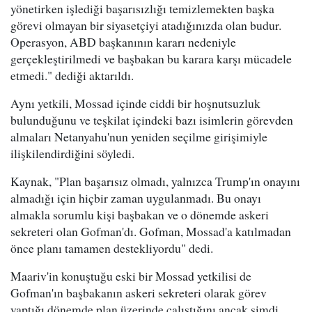
yönetirken işlediği başarısızlığı temizlemekten başka
görevi olmayan bir siyasetçiyi atadığınızda olan budur.
Operasyon, ABD başkanının kararı nedeniyle
gerçekleştirilmedi ve başbakan bu karara karşı mücadele
etmedi." dediği aktarıldı.
Aynı yetkili, Mossad içinde ciddi bir hoşnutsuzluk
bulunduğunu ve teşkilat içindeki bazı isimlerin görevden
almaları Netanyahu'nun yeniden seçilme girişimiyle
ilişkilendirdiğini söyledi.
Kaynak, "Plan başarısız olmadı, yalnızca Trump'ın onayını
almadığı için hiçbir zaman uygulanmadı. Bu onayı
almakla sorumlu kişi başbakan ve o dönemde askeri
sekreteri olan Gofman'dı. Gofman, Mossad'a katılmadan
önce planı tamamen destekliyordu" dedi.
Maariv'in konuştuğu eski bir Mossad yetkilisi de
Gofman'ın başbakanın askeri sekreteri olarak görev
yaptığı dönemde plan üzerinde çalıştığını ancak şimdi