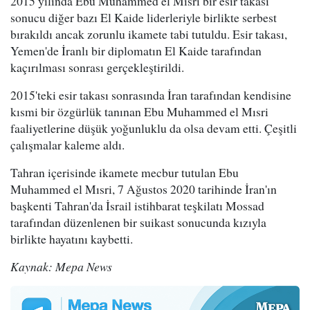
2015 yılında Ebu Muhammed el Mısri bir esir takası
sonucu diğer bazı El Kaide liderleriyle birlikte serbest
bırakıldı ancak zorunlu ikamete tabi tutuldu. Esir takası,
Yemen'de İranlı bir diplomatın El Kaide tarafından
kaçırılması sonrası gerçekleştirildi.
2015'teki esir takası sonrasında İran tarafından kendisine
kısmi bir özgürlük tanınan Ebu Muhammed el Mısri
faaliyetlerine düşük yoğunluklu da olsa devam etti. Çeşitli
çalışmalar kaleme aldı.
Tahran içerisinde ikamete mecbur tutulan Ebu
Muhammed el Mısri, 7 Ağustos 2020 tarihinde İran'ın
başkenti Tahran'da İsrail istihbarat teşkilatı Mossad
tarafından düzenlenen bir suikast sonucunda kızıyla
birlikte hayatını kaybetti.
Kaynak: Mepa News