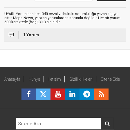
UYARI: Yorumların her türlü cezai ve hukuki sorumluluğu yazan kişiye
aittir. Mepa News, yapılan yorumlardan sorumlu değildir. Her bir yorum
600 karakterle (boşluklu) sınırlıdır.
1 Yorum
Anasayfa
Künye
İletişim
Gizlilik İlkeleri
Sitene Ekle