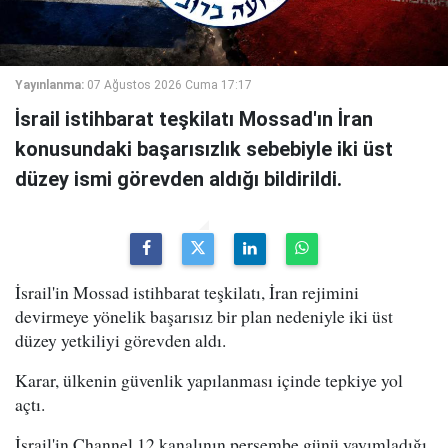
Yayınlanma:
07 Ağustos 2026 Cuma 17:17
İsrail istihbarat teşkilatı Mossad'ın İran
konusundaki başarısızlık sebebiyle iki üst
düzey ismi görevden aldığı bildirildi.
İsrail'in Mossad istihbarat teşkilatı, İran rejimini
devirmeye yönelik başarısız bir plan nedeniyle iki üst
düzey yetkiliyi görevden aldı.
Karar, ülkenin güvenlik yapılanması içinde tepkiye yol
açtı.
İsrail'in Channel 12 kanalının perşembe günü yayımladığı