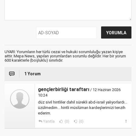
UYARI: Yorumların her türlü cezai ve hukuki sorumluluğu yazan kişiye
aittir. Mepa News, yapılan yorumlardan sorumlu değildir. Her bir yorum
600 karakterle (boşluklu) sınırlıdır.
1 Yorum
gençlerbirliği taraftarı
/ 12 Haziran 2026
10:24
düz sivil hintliler dahil sürekli abd-israil yalıyorlardı...
üzülmedim... hintli müslüman kardeşlerimizi tenzih
ederim.
Yanıtla
(0)
(0)