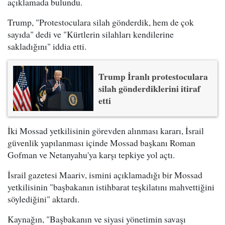
açıklamada bulundu.
Trump, "Protestoculara silah gönderdik, hem de çok
sayıda" dedi ve "Kürtlerin silahları kendilerine
sakladığını" iddia etti.
Trump İranlı protestoculara
silah gönderdiklerini itiraf
etti
İki Mossad yetkilisinin görevden alınması kararı, İsrail
güvenlik yapılanması içinde Mossad başkanı Roman
Gofman ve Netanyahu'ya karşı tepkiye yol açtı.
İsrail gazetesi Maariv, ismini açıklamadığı bir Mossad
yetkilisinin "başbakanın istihbarat teşkilatını mahvettiğini
söylediğini" aktardı.
Kaynağın, "Başbakanın ve siyasi yönetimin savaşı