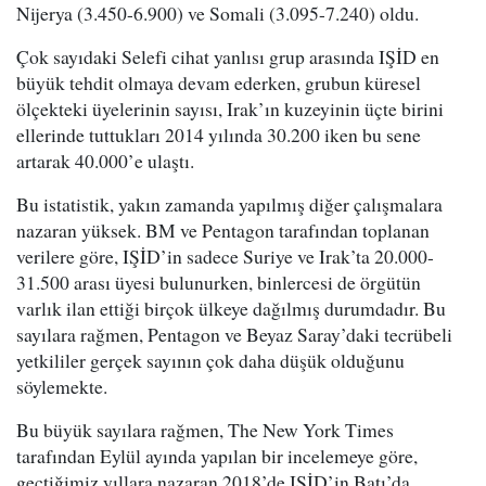
Nijerya (3.450-6.900) ve Somali (3.095-7.240) oldu.
Çok sayıdaki Selefi cihat yanlısı grup arasında IŞİD en
büyük tehdit olmaya devam ederken, grubun küresel
ölçekteki üyelerinin sayısı, Irak’ın kuzeyinin üçte birini
ellerinde tuttukları 2014 yılında 30.200 iken bu sene
artarak 40.000’e ulaştı.
Bu istatistik, yakın zamanda yapılmış diğer çalışmalara
nazaran yüksek. BM ve Pentagon tarafından toplanan
verilere göre, IŞİD’in sadece Suriye ve Irak’ta 20.000-
31.500 arası üyesi bulunurken, binlercesi de örgütün
varlık ilan ettiği birçok ülkeye dağılmış durumdadır. Bu
sayılara rağmen, Pentagon ve Beyaz Saray’daki tecrübeli
yetkililer gerçek sayının çok daha düşük olduğunu
söylemekte.
Bu büyük sayılara rağmen, The New York Times
tarafından Eylül ayında yapılan bir incelemeye göre,
geçtiğimiz yıllara nazaran 2018’de IŞİD’in Batı’da