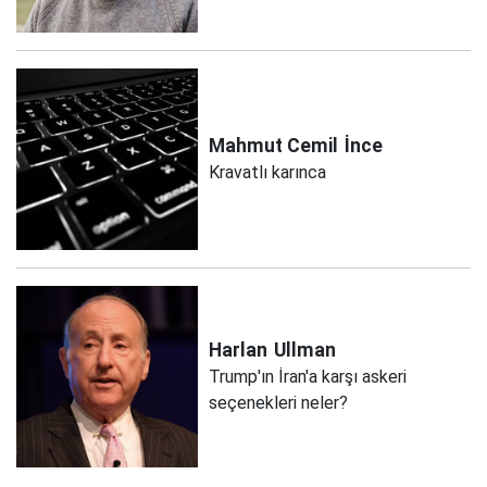
Mahmut Cemil
İnce
Kravatlı karınca
Harlan
Ullman
Trump'ın İran'a karşı askeri
seçenekleri neler?