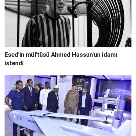
Esed'in müftüsü Ahmed Hassun'un idamı
istendi