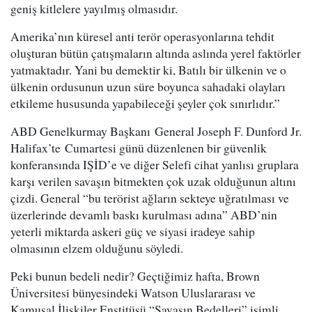
geniş kitlelere yayılmış olmasıdır.
Amerika’nın küresel anti terör operasyonlarına tehdit
oluşturan bütün çatışmaların altında aslında yerel faktörler
yatmaktadır. Yani bu demektir ki, Batılı bir ülkenin ve o
ülkenin ordusunun uzun süre boyunca sahadaki olayları
etkileme hususunda yapabileceği şeyler çok sınırlıdır.”
ABD Genelkurmay Başkanı General Joseph F. Dunford Jr.
Halifax’te Cumartesi günü düzenlenen bir güvenlik
konferansında IŞİD’e ve diğer Selefi cihat yanlısı gruplara
karşı verilen savaşın bitmekten çok uzak olduğunun altını
çizdi. General “bu terörist ağların sekteye uğratılması ve
üzerlerinde devamlı baskı kurulması adına” ABD’nin
yeterli miktarda askeri güç ve siyasi iradeye sahip
olmasının elzem olduğunu söyledi.
Peki bunun bedeli nedir? Geçtiğimiz hafta, Brown
Üniversitesi bünyesindeki Watson Uluslararası ve
Kamusal İlişkiler Enstitüsü “Savaşın Bedelleri” isimli