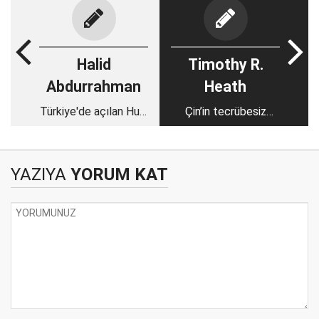
Halid
Timothy R.
Abdurrahman
Heath
Türkiye'de açılan Husi
Çin’in tecrübesiz
bayrakları ne anlama
ordusu iş
geliyor?
ciddileştiğinde
başarısız olabilir
YAZIYA
YORUM KAT