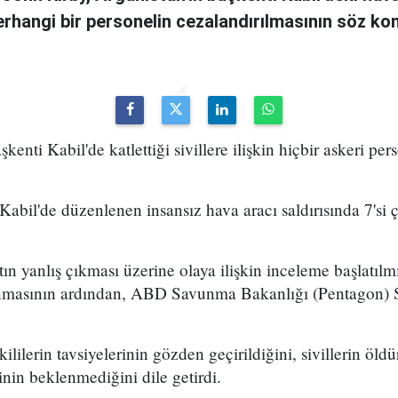
erhangi bir personelin cezalandırılmasının söz ko
enti Kabil'de katlettiği sivillere ilişkin hiçbir askeri per
Kabil'de düzenlenen insansız hava aracı saldırısında 7'si ç
atın yanlış çıkması üzerine olaya ilişkin inceleme başlatıl
masının ardından, ABD Savunma Bakanlığı (Pentagon) 
lilerin tavsiyelerinin gözden geçirildiğini, sivillerin öld
nin beklenmediğini dile getirdi.