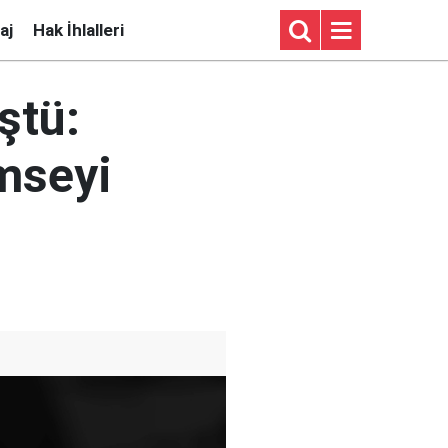
aj
Hak İhlalleri
ştü:
imseyi