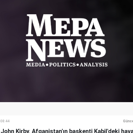
 08:44
Günce
hn Kirby, Afganistan'ın başkenti Kabil'deki hava s