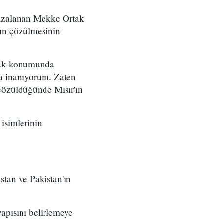
imzalanan Mekke Ortak
rın çözülmesinin
rtak konumunda
na inanıyorum. Zaten
 çözüldüğünde Mısır'ın
 isimlerinin
stan ve Pakistan'ın
yapısını belirlemeye