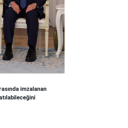
arasında imzalanan
tılabileceğini