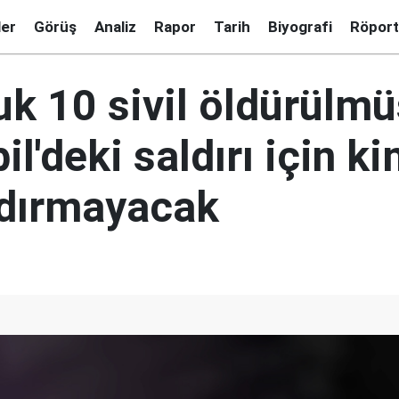
ler
Görüş
Analiz
Rapor
Tarih
Biyografi
Röport
uk 10 sivil öldürülmü
l'deki saldırı için k
dırmayacak