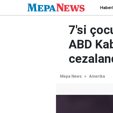
Haber
7'si çoc
ABD Kabi
cezalan
Mepa News
>
Amerika