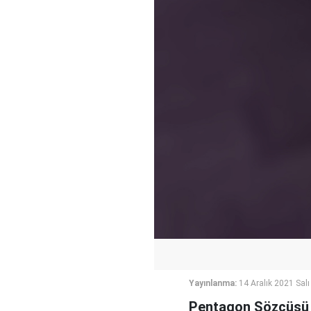
Yayınlanma:
14 Aralık 2021 Salı
Pentagon Sözcüsü Jo