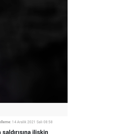
lleme:
14 Aralık 2021 Salı 08:58
aldırısına ilişkin