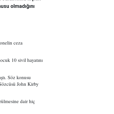
nusu olmadığını
sonelin ceza
ocuk 10 sivil hayatını
mıştı. Söz konusu
Sözcüsü John Kirby
ürülmesine dair hiç