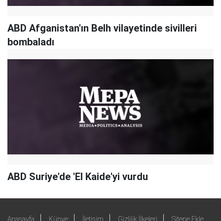
ABD Afganistan'ın Belh vilayetinde sivilleri
bombaladı
ABD Suriye'de 'El Kaide'yi vurdu
Anasayfa
Künye
İletişim
Gizlilik İlkeleri
Sitene Ekle