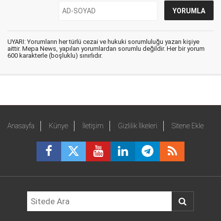
UYARI: Yorumların her türlü cezai ve hukuki sorumluluğu yazan kişiye
aittir. Mepa News, yapılan yorumlardan sorumlu değildir. Her bir yorum
600 karakterle (boşluklu) sınırlıdır.
Anasayfa
Künye
İletişim
Gizlilik İlkeleri
Sitene Ekle