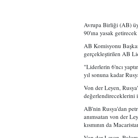
Avrupa Birliği (AB) üy
90'ına yasak getirecek
AB Komisyonu Başkanı
gerçekleştirilen AB Li
"Liderlerin 6'ncı yapt
yıl sonuna kadar Rusya'
Von der Leyen, Rusya'd
değerlendireceklerini i
AB'nin Rusya'dan petrol
anımsatan von der Ley
kısmının da Macaristan
Von der Leyen, Polony