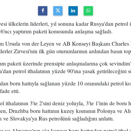
esi ülkelerin liderleri, yıl sonuna kadar Rusya'dan petrol 
 6'ncı yaptırım paketi konusunda anlaşma sağladı.
 Ursula von der Leyen ve AB Konseyi Başkanı Charles M
derler Zirvesi'nin ilk gün oturumlarının ardından basın top
ırım paketi üzerinde prensipte anlaşmalarına çok sevindi
dan petrol ithalatının yüzde 90'ına yasak getirileceğini s
an boru hattıyla sağlanan yüzde 10 oranındaki petrol kon
fade etti.
 ithalatının 3'te 2'sini deniz yoluyla, 3'te 1'inin de boru h
en, Druzhba boru hattının kuzey kısmının Polonya ve Al
 ve Slovakya'ya Rus petrolünü sağladığını anlattı.
a ve Almanya'nın söz konusu boru hattından petrol ithal