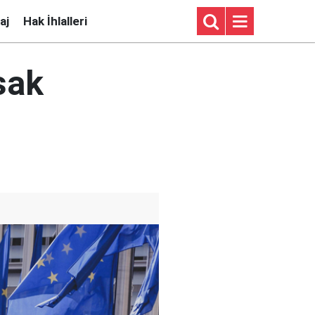
aj
Hak İhlalleri
sak