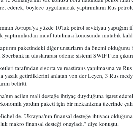
ret ederek, böylece uygulanacak yaptırımların Rus petrol
ının Avrupa'ya yüzde 10'luk petrol sevkiyatı yaptığını i
k yaptırımlardan muaf tutulması konusunda mutabık kaldı
aptırım paketindeki diğer unsurların da önemi olduğunu b
Sberbank'ın uluslararası ödeme sistemi SWIFT'ten çıkarıl
tleri tarafından sigorta ve reasürans yapılmasına ve Rus ş
a yasak getirdiklerini anlatan von der Leyen, 3 Rus me
ını belirtti.
a'nın acilen mali desteğe ihtiyaç duyduğuna işaret edere
konomik yardım paketi için bir mekanizma üzerinde çalıştı
chel de, Ukrayna'nın finansal desteğe ihtiyacı olduğuna
luk makro finansal desteği onayladı." diye konuştu.