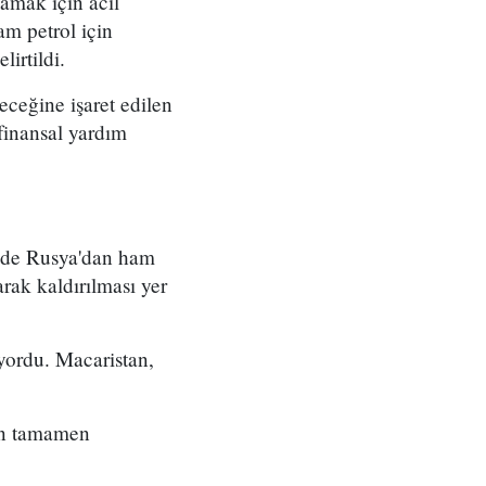
lamak için acil
am petrol için
irtildi.
ceğine işaret edilen
finansal yardım
inde Rusya'dan ham
arak kaldırılması yer
ıyordu. Macaristan,
ın tamamen