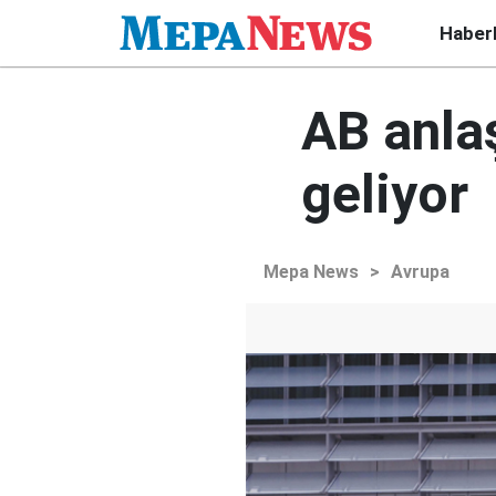
Haber
AB anla
geliyor
Mepa News
>
Avrupa