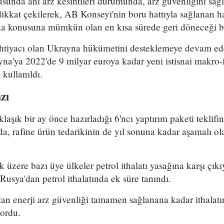
usunda ani arz kesintileri durumunda, arz güvenliğini sağ
ikkat çekilerek, AB Konseyi'nin boru hattıyla sağlanan h
na konusuna mümkün olan en kısa sürede geri döneceği bel
 ihtiyacı olan Ukrayna hükümetini desteklemeye devam ede
na'ya 2022'de 9 milyar euroya kadar yeni istisnai makro-
 kullanıldı.
zı
şık bir ay önce hazırladığı 6'ncı yaptırım paketi teklif
da, rafine ürün tedarikinin de yıl sonuna kadar aşamalı ol
 üzere bazı üye ülkeler petrol ithalatı yasağına karşı çık
usya'dan petrol ithalatında ek süre tanındı.
n enerji arz güvenliği tamamen sağlanana kadar ithalat
yordu.