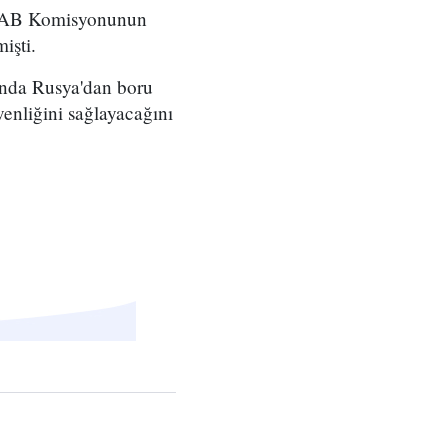
e, AB Komisyonunun
işti.
ında Rusya'dan boru
venliğini sağlayacağını