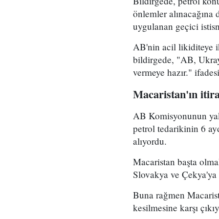
Bildirgede, petrol kon
önlemler alınacağına d
uygulanan geçici istis
AB'nin acil likiditeye
bildirgede, "AB, Ukray
vermeye hazır." ifadesi
Macaristan'ın itira
AB Komisyonunun yakla
petrol tedarikinin 6 ay
alıyordu.
Macaristan başta olmak
Slovakya ve Çekya'ya R
Buna rağmen Macarista
kesilmesine karşı çıkı