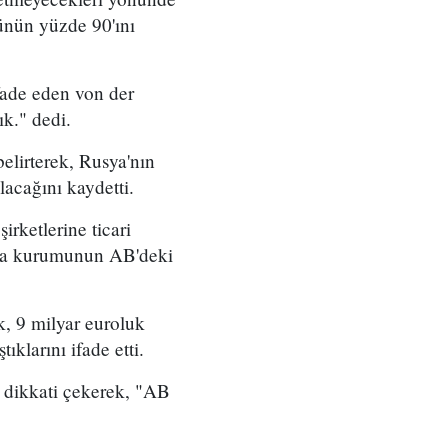
ünün yüzde 90'ını
fade eden von der
k." dedi.
elirterek, Rusya'nın
acağını kaydetti.
irketlerine ticari
dya kurumunun AB'deki
k, 9 milyar euroluk
klarını ifade etti.
 dikkati çekerek, "AB