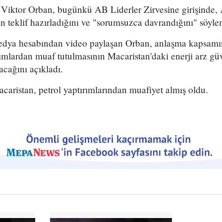
 Viktor Orban, bugünkü AB Liderler Zirvesine girişind
 teklif hazırladığını ve "sorumsuzca davrandığını" söylem
medya hesabından video paylaşan Orban, anlaşma kapsam
rımlardan muaf tutulmasının Macaristan'daki enerji arz gü
tacağını açıkladı.
aristan, petrol yaptırımlarından muafiyet almış oldu.