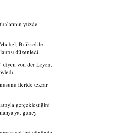
ithalatının yüzde
ichel, Brüksel'de
lantısı düzenledi.
m" diyen von der Leyen,
öyledi.
usunu ileride tekrar
attıyla gerçekleştiğini
manya'ya, güney
 etmeyecekleri yönünde