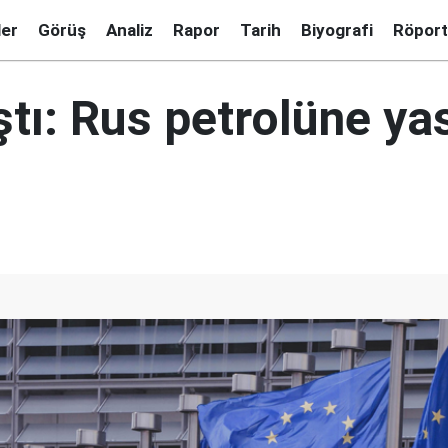
ler
Görüş
Analiz
Rapor
Tarih
Biyografi
Röport
ştı: Rus petrolüne ya