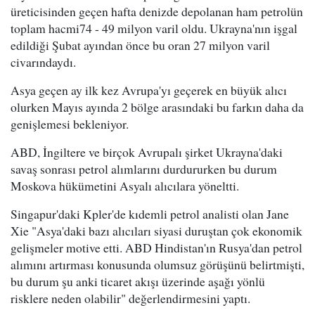
üreticisinden geçen hafta denizde depolanan ham petrolün
toplam hacmi74 - 49 milyon varil oldu. Ukrayna'nın işgal
edildiği Şubat ayından önce bu oran 27 milyon varil
civarındaydı.
Asya geçen ay ilk kez Avrupa'yı geçerek en büyük alıcı
olurken Mayıs ayında 2 bölge arasındaki bu farkın daha da
genişlemesi bekleniyor.
ABD, İngiltere ve birçok Avrupalı şirket Ukrayna'daki
savaş sonrası petrol alımlarını durdururken bu durum
Moskova hükümetini Asyalı alıcılara yöneltti.
Singapur'daki Kpler'de kıdemli petrol analisti olan Jane
Xie "Asya'daki bazı alıcıları siyasi duruştan çok ekonomik
gelişmeler motive etti. ABD Hindistan'ın Rusya'dan petrol
alımını artırması konusunda olumsuz görüşünü belirtmişti,
bu durum şu anki ticaret akışı üzerinde aşağı yönlü
risklere neden olabilir" değerlendirmesini yaptı.