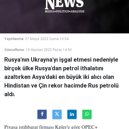
Yayınlanma:
27 Mayıs 2022 Cuma 10:54
Güncelleme:
19 Haziran 2022 Pazar 14:50
Rusya'nın Ukrayna'yı işgal etmesi nedeniyle
birçok ülke Rusya'dan petrol ithalatını
azaltırken Asya'daki en büyük iki alıcı olan
Hindistan ve Çin rekor hacimde Rus petrolü
aldı.
Piyasa istihbarat firması Kpler'e göre OPEC+