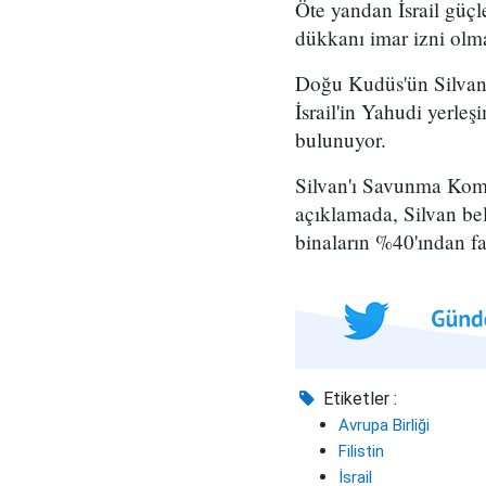
Öte yandan İsrail güçle
dükkanı imar izni olma
Doğu Kudüs'ün Silvan b
İsrail'in Yahudi yerleş
bulunuyor.
Silvan'ı Savunma Komi
açıklamada, Silvan bel
binaların %40'ından faz
Etiketler :
Avrupa Birliği
Filistin
İsrail