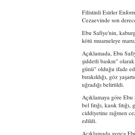
Filistinli Esirler Enf
Cezaevinde son derece 
Ebu Safiye'nin, kaburg
kötü muameleye maruz k
Açıklamada, Ebu Safiy
şiddetli baskın" olara
günü" olduğu ifade ed
bırakıldığı, göz yaşart
uğradığı belirtildi.
Açıklamaya göre Ebu Sa
bel fıtığı, kasık fıtığ
ciddiyetine rağmen cez
edildi.
Açıklamada ayrıca Ebu