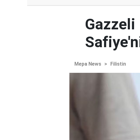
Gazzeli
Safiye'
Mepa News
>
Filistin