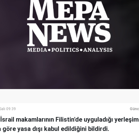
alı 09:39
Günc
 İsrail makamlarının Filistin'de uyguladığı yerleşim 
göre yasa dışı kabul edildiğini bildirdi.