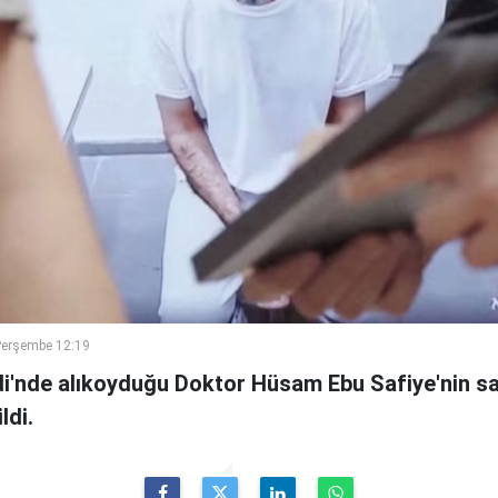
Perşembe 12:19
ridi'nde alıkoyduğu Doktor Hüsam Ebu Safiye'nin 
ldi.