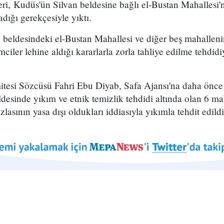
ri, Kudüs'ün Silvan beldesine bağlı el-Bustan Mahallesi'nde
dığı gerekçesiyle yıktı.
eldesindeki el-Bustan Mahallesi ve diğer beş mahallenin F
imciler lehine aldığı kararlarla zorla tahliye edilme tehdidi
tesi Sözcüsü Fahri Ebu Diyab, Safa Ajansı'na daha önce
desinde yıkım ve etnik temizlik tehdidi altında olan 6 m
lasının yasa dışı oldukları iddiasıyla yıkımla tehdit edildiğ