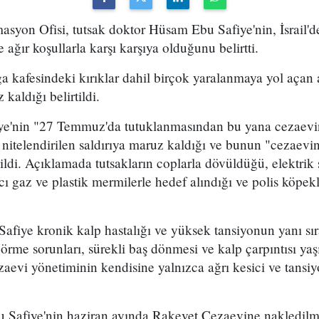
ormasyon Ofisi, tutsak doktor Hüsam Ebu Safiye'nin, İsrail'
ağır koşullarla karşı karşıya olduğunu belirtti.
a kafesindeki kırıklar dahil birçok yaralanmaya yol açan 
aldığı belirtildi.
e'nin "27 Temmuz'da tutuklanmasından bu yana cezaevin
k nitelendirilen saldırıya maruz kaldığı ve bunun "cezaevi
ildi. Açıklamada tutsakların coplarla dövüldüğü, elektri
ıcı gaz ve plastik mermilerle hedef alındığı ve polis köpekl
fiye kronik kalp hastalığı ve yüksek tansiyonun yanı sıra
ı, görme sorunları, sürekli baş dönmesi ve kalp çarpıntısı 
aevi yönetiminin kendisine yalnızca ağrı kesici ve tansiyo
 Safiye'nin haziran ayında Rakevet Cezaevine nakledil