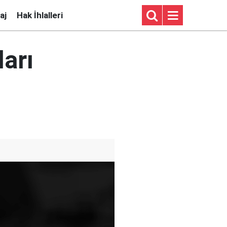
aj
Hak İhlalleri
ları