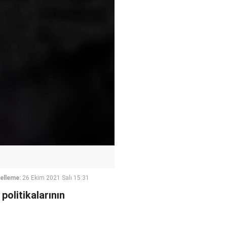
elleme:
26 Ekim 2021 Salı 15:31
politikalarının