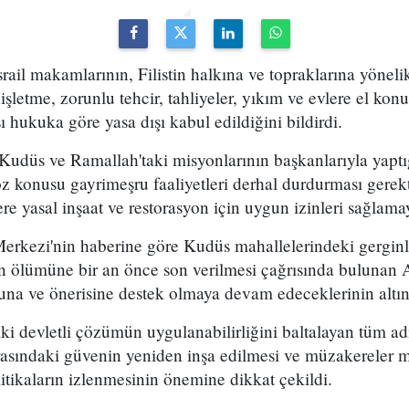
srail makamlarının, Filistin halkına ve topraklarına yönel
işletme, zorunlu tehcir, tahliyeler, yıkım ve evlere el konul
ı hukuka göre yasa dışı kabul edildiğini bildirdi.
Kudüs ve Ramallah'taki misyonlarının başkanlarıyla yaptı
öz konusu gayrimeşru faaliyetleri derhal durdurması gerekti
nlere yasal inşaat ve restorasyon için uygun izinleri sağlama
Merkezi'nin haberine göre Kudüs mahallelerindeki gerginl
in ölümüne bir an önce son verilmesi çağrısında bulunan AB
na ve önerisine destek olmaya devam edeceklerinin altını
i devletli çözümün uygulanabilirliğini baltalayan tüm ad
r arasındaki güvenin yeniden inşa edilmesi ve müzakereler
itikaların izlenmesinin önemine dikkat çekildi.