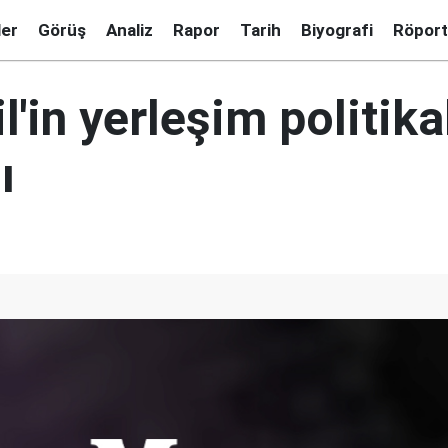
ler
Görüş
Analiz
Rapor
Tarih
Biyografi
Röport
il'in yerleşim politika
ı