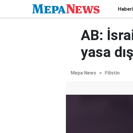
Haber
AB: İsra
yasa dış
Mepa News
>
Filistin