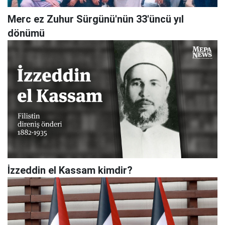
Merc ez Zuhur Sürgünü'nün 33'üncü yıl
dönümü
İzzeddin el Kassam kimdir?