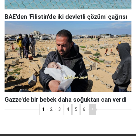
BAE'den 'Filistin'de iki devletli çözüm' çağrısı
Gazze'de bir bebek daha soğuktan can verdi
1
2
3
4
5
6