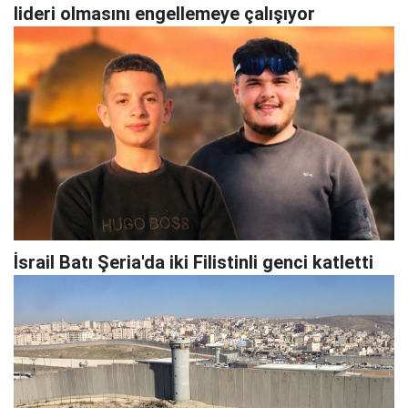
lideri olmasını engellemeye çalışıyor
İsrail Batı Şeria'da iki Filistinli genci katletti