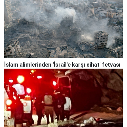
İslam alimlerinden 'İsrail'e karşı cihat' fetvası