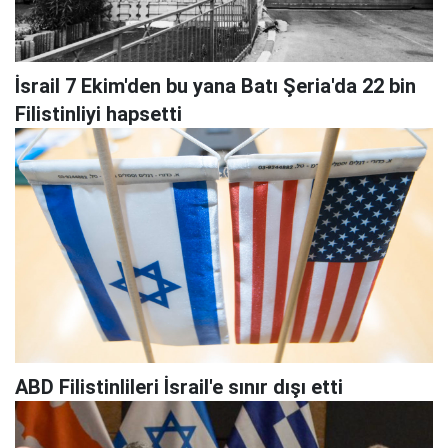
İsrail 7 Ekim'den bu yana Batı Şeria'da 22 bin
Filistinliyi hapsetti
ABD Filistinlileri İsrail'e sınır dışı etti