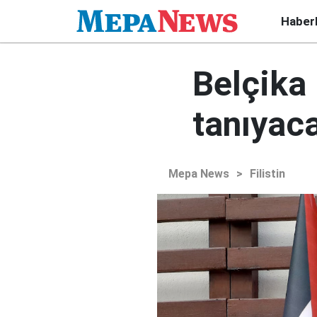
Haber
Belçika 
tanıyaca
Mepa News
>
Filistin