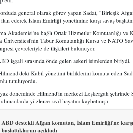
 etti.
orduda general olarak görev yapan Sadat, "Birleşik Afgan
ilan ederek İslam Emirliği yönetimine karşı savaş başlatmı
nma Akademisi'ne bağlı Ortak Hizmetler Komutanlığı ve 
a Üniversitesi'nin Tabur Komutanlığı Kursu ve NATO S
resi çevreleriyle de ilişkileri bulunuyor.
BD işgali sırasında önde gelen askeri isimlerden biriydi.
lmend'deki Kabil yönetimi birliklerini komuta eden Sadat
mlu tutuluyordu.
n yaz döneminde Hilmend'in merkezi Leşkergah şehrinde S
rdımanlarda yüzlerce sivil hayatını kaybetmişti.
ABD destekli Afgan komutan, İslam Emirliği'ne karşı 
başlattıklarını açıkladı