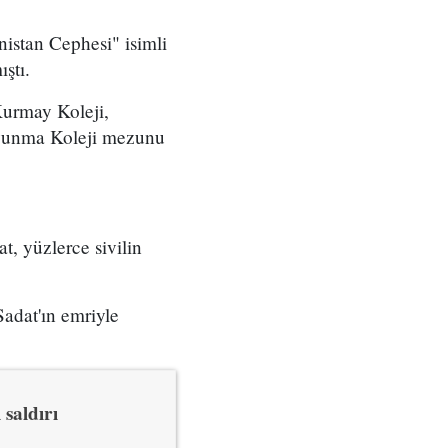
istan Cephesi" isimli
ştı.
Kurmay Koleji,
avunma Koleji mezunu
, yüzlerce sivilin
adat'ın emriyle
saldırı