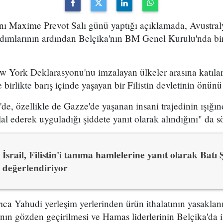
anı Maxime Prevot Salı günü yaptığı açıklamada, Avustral
dımlarının ardından Belçika'nın BM Genel Kurulu'nda bir F
w York Deklarasyonu'nu imzalayan ülkeler arasına katılara
 birlikte barış içinde yaşayan bir Filistin devletinin önünü 
n'de, özellikle de Gazze'de yaşanan insani trajedinin ışığınd
al ederek uyguladığı şiddete yanıt olarak alındığını" da s
İsrail, Filistin'i tanıma hamlelerine yanıt olarak Batı 
değerlendiriyor
ıca Yahudi yerleşim yerlerinden ürün ithalatının yasaklanmas
ının gözden geçirilmesi ve Hamas liderlerinin Belçika'da