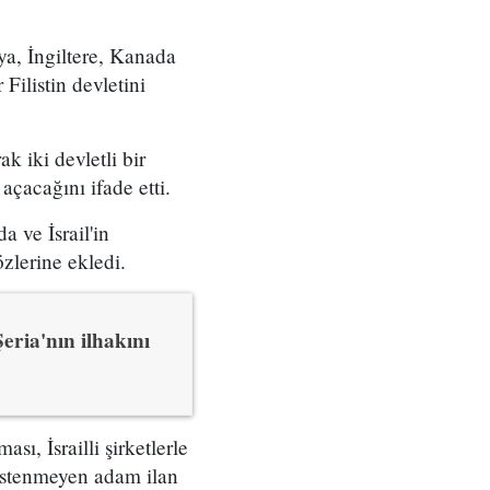
ya, İngiltere, Kanada
ilistin devletini
k iki devletli bir
açacağını ifade etti.
a ve İsrail'in
özlerine ekledi.
Şeria'nın ilhakını
ı, İsrailli şirketlerle
 istenmeyen adam ilan