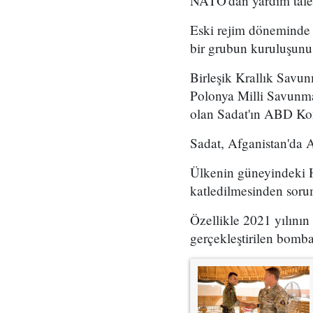
NATO'dan yardım talep
Eski rejim döneminde 
bir grubun kuruluşunu 
Birleşik Krallık Savu
Polonya Milli Savunm
olan Sadat'ın ABD Kong
Sadat, Afganistan'da A
Ülkenin güneyindeki Hi
katledilmesinden soru
Özellikle 2021 yılını
gerçekleştirilen bomba