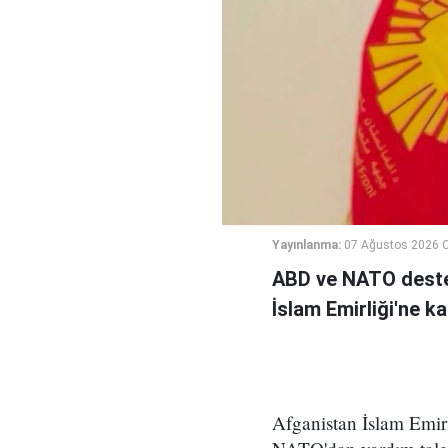
Yayınlanma:
07 Ağustos 2026 
ABD ve NATO deste
İslam Emirliği'ne k
Afganistan İslam Emirl