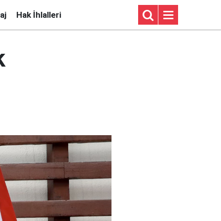
aj
Hak İhlalleri
k