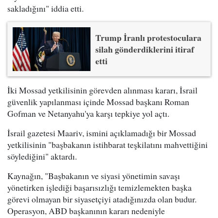
sakladığını" iddia etti.
Trump İranlı protestoculara
silah gönderdiklerini itiraf
etti
İki Mossad yetkilisinin görevden alınması kararı, İsrail
güvenlik yapılanması içinde Mossad başkanı Roman
Gofman ve Netanyahu'ya karşı tepkiye yol açtı.
İsrail gazetesi Maariv, ismini açıklamadığı bir Mossad
yetkilisinin "başbakanın istihbarat teşkilatını mahvettiğini
söylediğini" aktardı.
Kaynağın, "Başbakanın ve siyasi yönetimin savaşı
yönetirken işlediği başarısızlığı temizlemekten başka
görevi olmayan bir siyasetçiyi atadığınızda olan budur.
Operasyon, ABD başkanının kararı nedeniyle