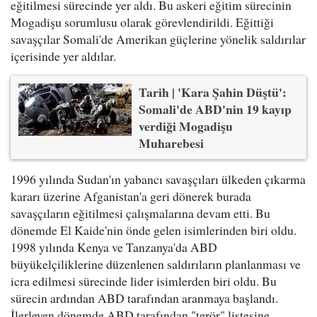
eğitilmesi sürecinde yer aldı. Bu askeri eğitim sürecinin
Mogadişu sorumlusu olarak görevlendirildi. Eğittiği
savaşçılar Somali'de Amerikan güçlerine yönelik saldırılar
içerisinde yer aldılar.
Tarih | 'Kara Şahin Düştü':
Somali'de ABD'nin 19 kayıp
verdiği Mogadişu
Muharebesi
1996 yılında Sudan'ın yabancı savaşçıları ülkeden çıkarma
kararı üzerine Afganistan'a geri dönerek burada
savaşçıların eğitilmesi çalışmalarına devam etti. Bu
dönemde El Kaide'nin önde gelen isimlerinden biri oldu.
1998 yılında Kenya ve Tanzanya'da ABD
büyükelçiliklerine düzenlenen saldırıların planlanması ve
icra edilmesi sürecinde lider isimlerden biri oldu. Bu
sürecin ardından ABD tarafından aranmaya başlandı.
İlerleyen dönemde ABD tarafından "terör" listesine