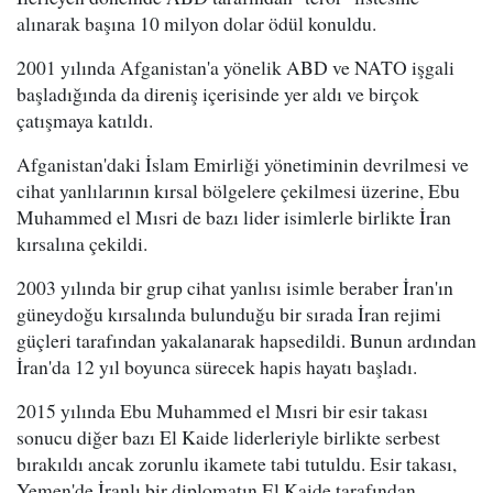
alınarak başına 10 milyon dolar ödül konuldu.
2001 yılında Afganistan'a yönelik ABD ve NATO işgali
başladığında da direniş içerisinde yer aldı ve birçok
çatışmaya katıldı.
Afganistan'daki İslam Emirliği yönetiminin devrilmesi ve
cihat yanlılarının kırsal bölgelere çekilmesi üzerine, Ebu
Muhammed el Mısri de bazı lider isimlerle birlikte İran
kırsalına çekildi.
2003 yılında bir grup cihat yanlısı isimle beraber İran'ın
güneydoğu kırsalında bulunduğu bir sırada İran rejimi
güçleri tarafından yakalanarak hapsedildi. Bunun ardından
İran'da 12 yıl boyunca sürecek hapis hayatı başladı.
2015 yılında Ebu Muhammed el Mısri bir esir takası
sonucu diğer bazı El Kaide liderleriyle birlikte serbest
bırakıldı ancak zorunlu ikamete tabi tutuldu. Esir takası,
Yemen'de İranlı bir diplomatın El Kaide tarafından