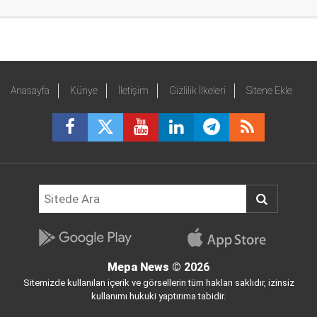
Anasayfa
Künye
İletişim
Gizlilik İlkeleri
Sitene Ekle
Mepa News
© 2026
Sitemizde kullanılan içerik ve görsellerin tüm hakları saklıdır, izinsiz
kullanımı hukuki yaptırıma tabidir.