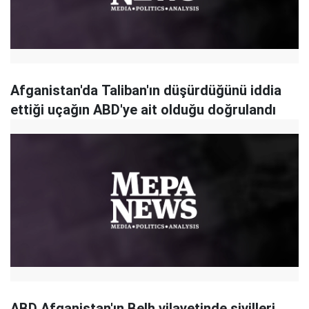
Afganistan'da Taliban'ın düşürdüğünü iddia
ettiği uçağın ABD'ye ait olduğu doğrulandı
ABD Afganistan'ın Belh vilayetinde sivilleri