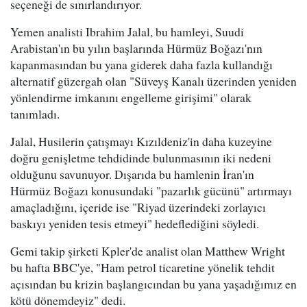
seçeneği de sınırlandırıyor.
Yemen analisti Ibrahim Jalal, bu hamleyi, Suudi
Arabistan'ın bu yılın başlarında Hürmüz Boğazı'nın
kapanmasından bu yana giderek daha fazla kullandığı
alternatif güzergah olan "Süveyş Kanalı üzerinden yeniden
yönlendirme imkanını engelleme girişimi" olarak
tanımladı.
Jalal, Husilerin çatışmayı Kızıldeniz'in daha kuzeyine
doğru genişletme tehdidinde bulunmasının iki nedeni
olduğunu savunuyor. Dışarıda bu hamlenin İran'ın
Hürmüz Boğazı konusundaki "pazarlık gücünü" artırmayı
amaçladığını, içeride ise "Riyad üzerindeki zorlayıcı
baskıyı yeniden tesis etmeyi" hedeflediğini söyledi.
Gemi takip şirketi Kpler'de analist olan Matthew Wright
bu hafta BBC'ye, "Ham petrol ticaretine yönelik tehdit
açısından bu krizin başlangıcından bu yana yaşadığımız en
kötü dönemdeyiz" dedi.