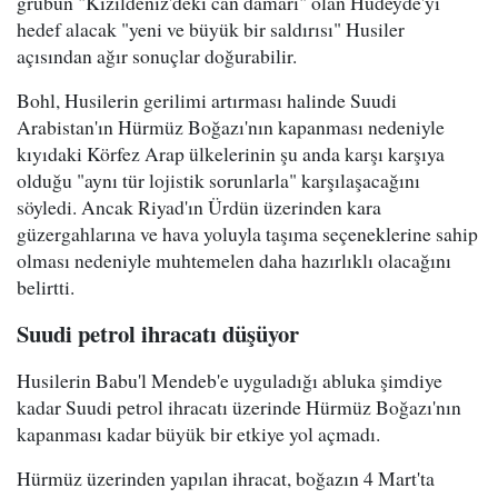
grubun "Kızıldeniz'deki can damarı" olan Hudeyde'yi
hedef alacak "yeni ve büyük bir saldırısı" Husiler
açısından ağır sonuçlar doğurabilir.
Bohl, Husilerin gerilimi artırması halinde Suudi
Arabistan'ın Hürmüz Boğazı'nın kapanması nedeniyle
kıyıdaki Körfez Arap ülkelerinin şu anda karşı karşıya
olduğu "aynı tür lojistik sorunlarla" karşılaşacağını
söyledi. Ancak Riyad'ın Ürdün üzerinden kara
güzergahlarına ve hava yoluyla taşıma seçeneklerine sahip
olması nedeniyle muhtemelen daha hazırlıklı olacağını
belirtti.
Suudi petrol ihracatı düşüyor
Husilerin Babu'l Mendeb'e uyguladığı abluka şimdiye
kadar Suudi petrol ihracatı üzerinde Hürmüz Boğazı'nın
kapanması kadar büyük bir etkiye yol açmadı.
Hürmüz üzerinden yapılan ihracat, boğazın 4 Mart'ta