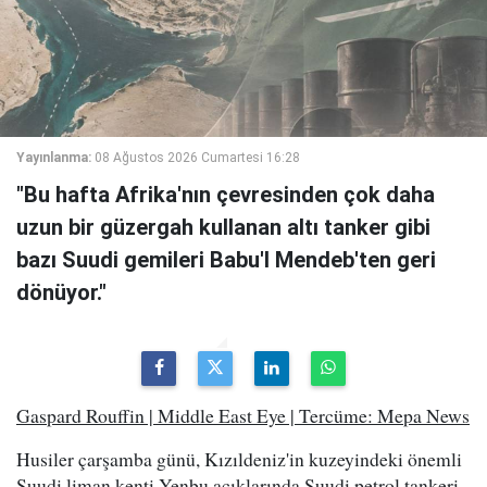
Yayınlanma:
08 Ağustos 2026 Cumartesi 16:28
"Bu hafta Afrika'nın çevresinden çok daha
uzun bir güzergah kullanan altı tanker gibi
bazı Suudi gemileri Babu'l Mendeb'ten geri
dönüyor."
Gaspard Rouffin | Middle East Eye | Tercüme: Mepa News
Husiler çarşamba günü, Kızıldeniz'in kuzeyindeki önemli
Suudi liman kenti Yenbu açıklarında Suudi petrol tankeri