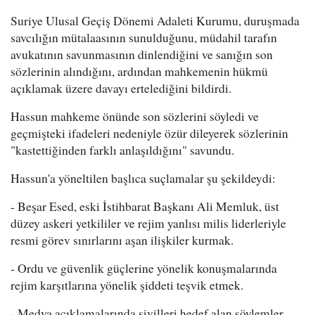
Suriye Ulusal Geçiş Dönemi Adaleti Kurumu, duruşmada
savcılığın mütalaasının sunulduğunu, müdahil tarafın
avukatının savunmasının dinlendiğini ve sanığın son
sözlerinin alındığını, ardından mahkemenin hükmü
açıklamak üzere davayı ertelediğini bildirdi.
Hassun mahkeme önünde son sözlerini söyledi ve
geçmişteki ifadeleri nedeniyle özür dileyerek sözlerinin
"kastettiğinden farklı anlaşıldığını" savundu.
Hassun'a yöneltilen başlıca suçlamalar şu şekildeydi:
- Beşar Esed, eski İstihbarat Başkanı Ali Memluk, üst
düzey askeri yetkililer ve rejim yanlısı milis liderleriyle
resmi görev sınırlarını aşan ilişkiler kurmak.
- Ordu ve güvenlik güçlerine yönelik konuşmalarında
rejim karşıtlarına yönelik şiddeti teşvik etmek.
- Medya açıklamalarında sivilleri hedef alan söylemler