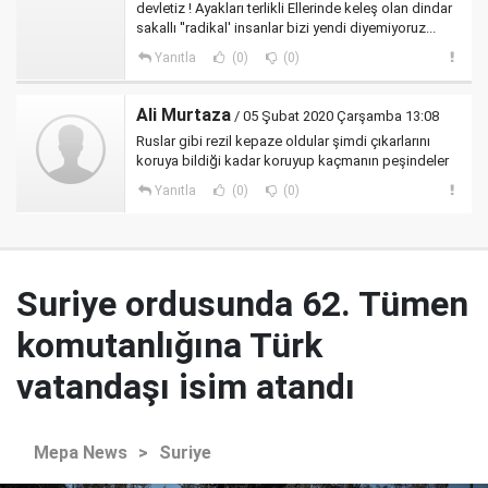
devletiz ! Ayakları terlikli Ellerinde keleş olan dindar
sakallı ''radikal' insanlar bizi yendi diyemiyoruz...
Yanıtla
(0)
(0)
Ali Murtaza
/ 05 Şubat 2020 Çarşamba 13:08
Ruslar gibi rezil kepaze oldular şimdi çıkarlarını
koruya bildiği kadar koruyup kaçmanın peşindeler
Yanıtla
(0)
(0)
Suriye ordusunda 62. Tümen
komutanlığına Türk
vatandaşı isim atandı
Mepa News
>
Suriye