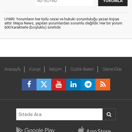
UYARI: Yorumların her türlü cezai ve hukuki sorumluluğu yazan kişiye
aittir. Mepa News, yapılan yorumlardan sorumlu değildir. Her bir yorum
600 karakterle (boşluklu) sınırlıdır.
Anasayfa
Künye
İletişim
Gizlilik İlkeleri
Sitene Ekle