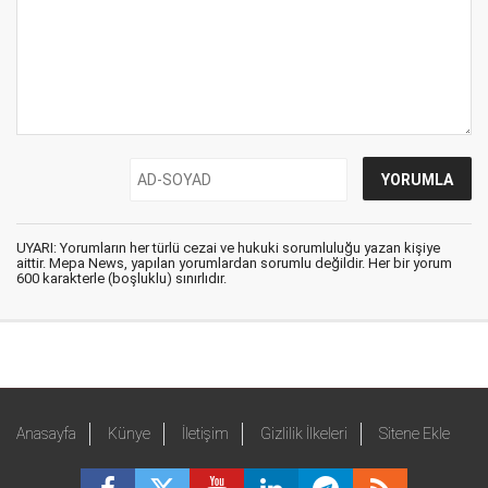
UYARI: Yorumların her türlü cezai ve hukuki sorumluluğu yazan kişiye
aittir. Mepa News, yapılan yorumlardan sorumlu değildir. Her bir yorum
600 karakterle (boşluklu) sınırlıdır.
Anasayfa
Künye
İletişim
Gizlilik İlkeleri
Sitene Ekle