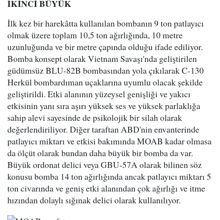
İKİNCİ BÜYÜK
İlk kez bir harekâtta kullanılan bombanın 9 ton patlayıcı
olmak üzere toplam 10,5 ton ağırlığında, 10 metre
uzunluğunda ve bir metre çapında olduğu ifade ediliyor.
Bomba konsept olarak Vietnam Savaşı'nda geliştirilen
güdümsüz BLU-82B bombasından yola çıkılarak C-130
Herkül bombardıman uçaklarına uyumlu olacak şekilde
geliştirildi. Etki alanının yüzeysel genişliği ve yakıcı
etkisinin yanı sıra aşırı yüksek ses ve yüksek parlaklığa
sahip alevi sayesinde de psikolojik bir silah olarak
değerlendiriliyor. Diğer taraftan ABD'nin envanterinde
patlayıcı miktarı ve etkisi bakımında MOAB kadar olmasa
da ölçüt olarak bundan daha büyük bir bomba da var.
Büyük ordonat delici veya GBU-57A olarak bilinen söz
konusu bomba 14 ton ağırlığında ancak patlayıcı miktarı 5
ton civarında ve geniş etki alanından çok ağırlığı ve itme
hızından dolaylı sığınak delici olarak kullanılıyor.