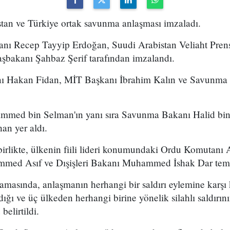
stan ve Türkiye ortak savunma anlaşması imzaladı.
ı Recep Tayyip Erdoğan, Suudi Arabistan Veliaht Pre
şbakanı Şahbaz Şerif tarafından imzalandı.
anı Hakan Fidan, MİT Başkanı İbrahim Kalın ve Savunma
mmed bin Selman'ın yanı sıra Savunma Bakanı Halid bin 
an yer aldı.
le birlikte, ülkenin fiili lideri konumundaki Ordu Komuta
ed Asıf ve Dışişleri Bakanı Muhammed İshak Dar temsil
amasında, anlaşmanın herhangi bir saldırı eylemine karşı ko
ğı ve üç ülkeden herhangi birine yönelik silahlı saldırın
elirtildi.