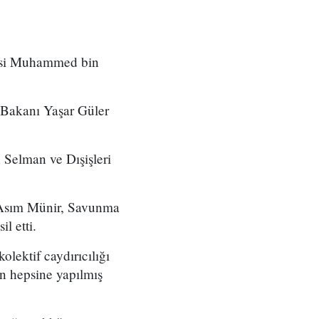
nsi Muhammed bin
 Bakanı Yaşar Güler
Selman ve Dışişleri
nı Asım Münir, Savunma
 etti.
lektif caydırıcılığı
ın hepsine yapılmış