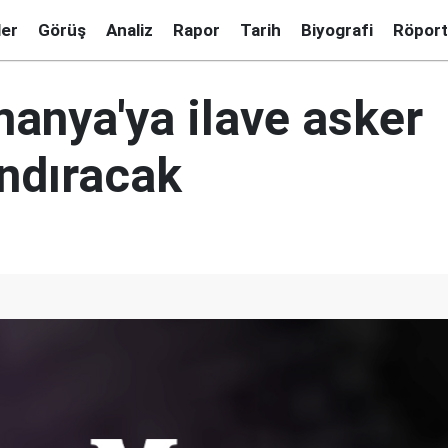
ler
Görüş
Analiz
Rapor
Tarih
Biyografi
Röport
anya'ya ilave asker
ndıracak