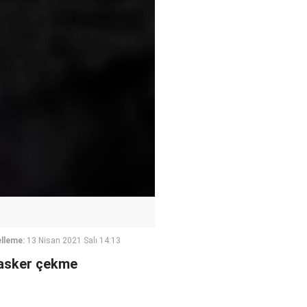
lleme:
13 Nisan 2021 Salı 14:13
 asker çekme