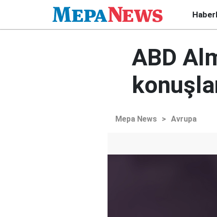
Haber
ABD Alm
konuşla
Mepa News
>
Avrupa