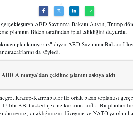
et gerçekleştiren ABD Savunma Bakanı Austin, Trump dö
me planının Biden tarafından iptal edildiğini duyurdu.
ekmeyi planlamıyoruz" diyen ABD Savunma Bakanı Lloyd
andıracaklarını da söyledi.
ABD Almanya'dan çekilme planını askıya aldı
ret Kramp-Karrenbauer ile ortak basın toplantısı gerçek
12 bin ABD askeri çekme kararına atıfla "Bu planları bır
endirmemiz, ortaklığımızın düzeyine ve NATO'ya olan ba