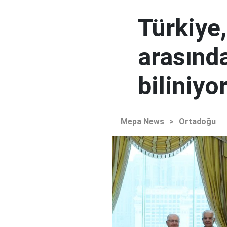
Türkiye
arasınd
biliniyo
Mepa News
>
Ortadoğu