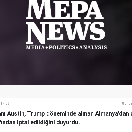
 14:08
Günce
ı Austin, Trump döneminde alınan Almanya'dan
ından iptal edildiğini duyurdu.