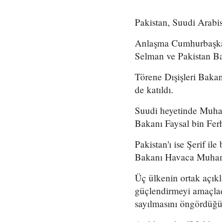
Pakistan, Suudi Arabi
Anlaşma Cumhurbaşkan
Selman ve Pakistan Ba
Törene Dışişleri Bak
de katıldı.
Suudi heyetinde Muha
Bakanı Faysal bin Ferh
Pakistan'ı ise Şerif i
Bakanı Havaca Muhamm
Üç ülkenin ortak açıkl
güçlendirmeyi amaçladı
sayılmasını öngördüğü b