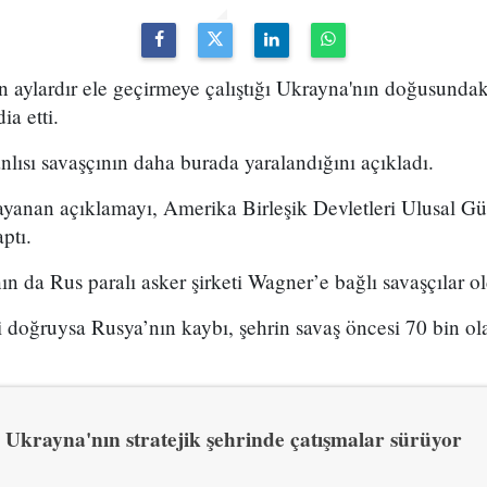
n aylardır ele geçirmeye çalıştığı Ukrayna'nın doğusunda
ia etti.
ısı savaşçının daha burada yaralandığını açıkladı.
 dayanan açıklamayı, Amerika Birleşik Devletleri Ulusal G
ptı.
nın da Rus paralı asker şirketi Wagner’e bağlı savaşçılar o
eri doğruysa Rusya’nın kaybı, şehrin savaş öncesi 70 bin o
Ukrayna'nın stratejik şehrinde çatışmalar sürüyor