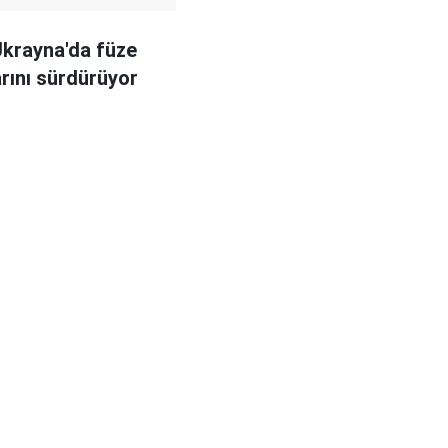
krayna'da füze
arını sürdürüyor