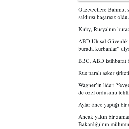
Gazetecilere Bahmut sa
saldırısı başarısız old
Kirby, Rusya’nın burad
ABD Ulusal Güvenlik K
burada kurbanlar” diye
BBC, ABD istihbarat b
Rus paralı asker şirke
Wagner’in lideri Yevg
de özel ordusunu tehlik
Aylar önce yaptığı bir
Ancak yakın bir zaman
Bakanlığı’nın mühimma