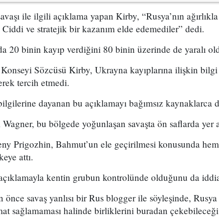
vaşı ile ilgili açıklama yapan Kirby, “Rusya’nın ağırlık
u. Ciddi ve stratejik bir kazanım elde edemediler” dedi.
a 20 binin kayıp verdiğini 80 binin üzerinde de yaralı ol
onseyi Sözcüsü Kirby, Ukrayna kayıplarına ilişkin bilgi
rek tercih etmedi.
ilgilerine dayanan bu açıklamayı bağımsız kaynaklarca d
ti Wagner, bu bölgede yoğunlaşan savaşta ön saflarda yer a
eny Prigozhin, Bahmut’un ele geçirilmesi konusunda hem 
eye attı.
 açıklamayla kentin grubun kontrolünde olduğunu da iddia
 önce savaş yanlısı bir Rus blogger ile söyleşinde, Rus
t sağlamaması halinde birliklerini buradan çekebileceği 