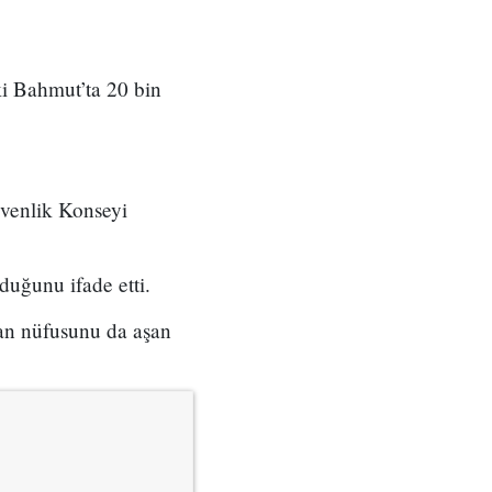
ki Bahmut’ta 20 bin
üvenlik Konseyi
lduğunu ifade etti.
lan nüfusunu da aşan