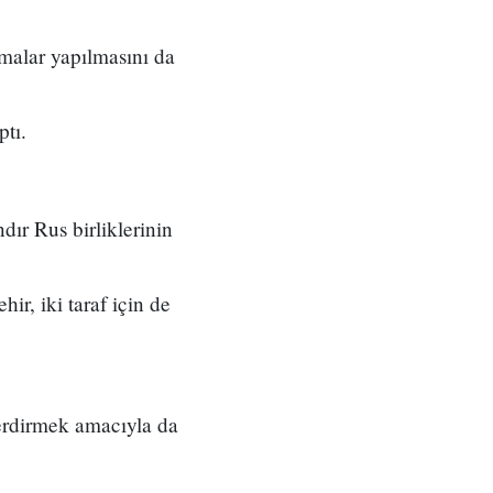
malar yapılmasını da
tı.
ır Rus birliklerinin
ir, iki taraf için de
 verdirmek amacıyla da