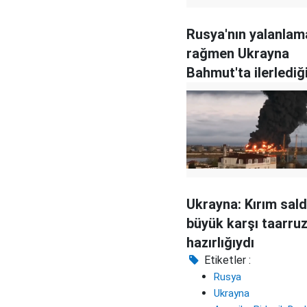
Rusya'nın yalanlam
rağmen Ukrayna
Bahmut'ta ilerlediğ
savunuyor
Ukrayna: Kırım saldı
büyük karşı taarru
hazırlığıydı
Etiketler :
Rusya
Ukrayna