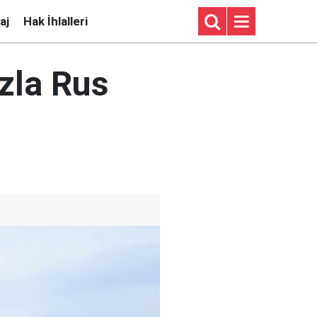
aj
Hak İhlalleri
zla Rus