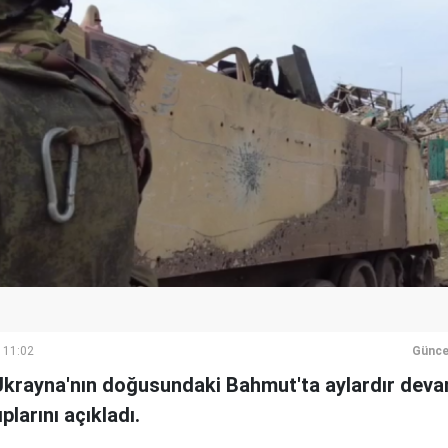
 11:02
Günce
Ukrayna'nın doğusundaki Bahmut'ta aylardır dev
larını açıkladı.