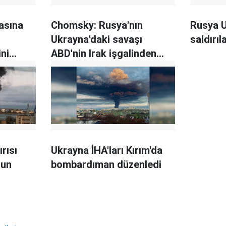
asına
Chomsky: Rusya'nın
Rusya U
Ukrayna'daki savaşı
saldırıl
ini
ABD'nin Irak işgalinden
daha insancıl
rısı
Ukrayna İHA'ları Kırım'da
zun
bombardıman düzenledi