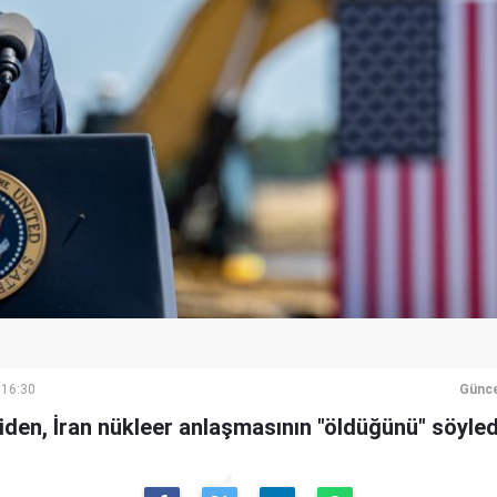
 16:30
Günce
den, İran nükleer anlaşmasının "öldüğünü" söyled