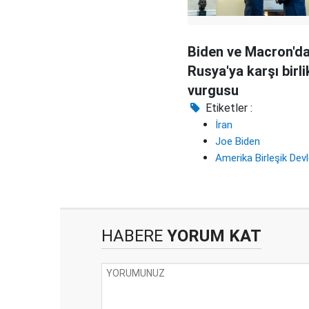
Biden ve Macron'd
Rusya'ya karşı birli
vurgusu
Etiketler :
İran
Joe Biden
Amerika Birleşik Devl
HABERE
YORUM KAT