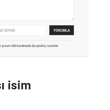
yorum 600 karakterle (boşluklu) sınırlıdır.
ı isim