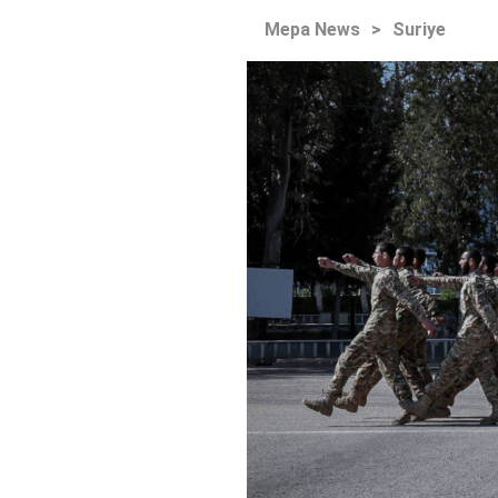
Mepa News
>
Suriye