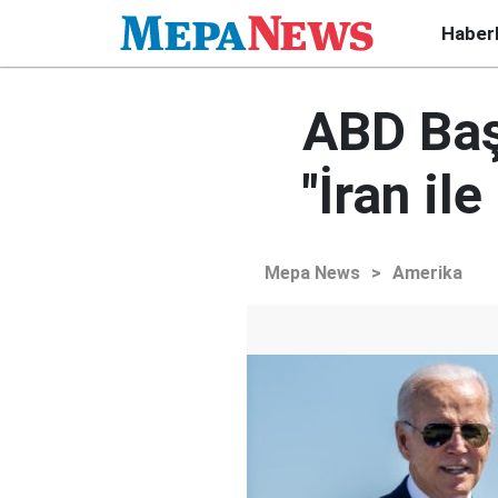
Haber
ABD Baş
"İran il
Mepa News
>
Amerika