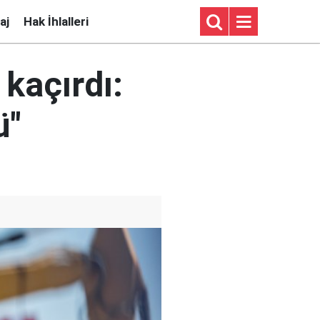
aj
Hak İhlalleri
kaçırdı:
ü"