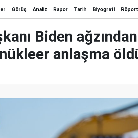
ler
Görüş
Analiz
Rapor
Tarih
Biyografi
Röport
kanı Biden ağzından 
e nükleer anlaşma öld