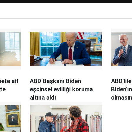
ete ait
ABD Başkanı Biden
ABD'lile
tte
eşcinsel evliliği koruma
Biden'ı
altına aldı
olmasın