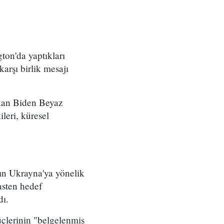
n'da yaptıkları
arşı birlik mesajı
şkan Biden Beyaz
ileri, küresel
nın Ukrayna'ya yönelik
kasten hedef
dı.
üçlerinin "belgelenmiş