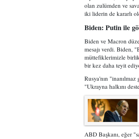
olan zulümden ve sava
iki liderin de kararlı 
Biden: Putin ile 
Biden ve Macron düzenl
mesajı verdi. Biden, 
müttefiklerimizle birl
bir kez daha teyit ediy
Rusya'nın "inanılmaz 
"Ukrayna halkını deste
ABD Başkanı, eğer "sa