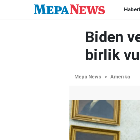
Haber
Biden v
birlik v
Mepa News
>
Amerika