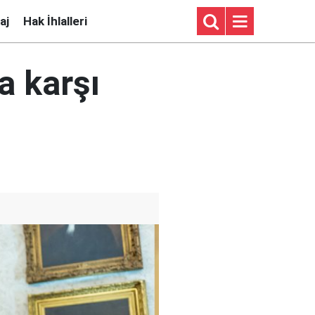
aj
Hak İhlalleri
a karşı