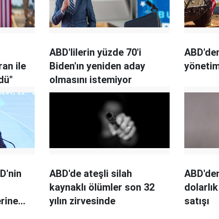
ABD'lilerin yüzde 70'i
ABD'den
ran ile
Biden'ın yeniden aday
yönetim
dü"
olmasını istemiyor
D'nin
ABD'de ateşli silah
ABD'den
kaynaklı ölümler son 32
dolarlı
rine
yılın zirvesinde
satışı