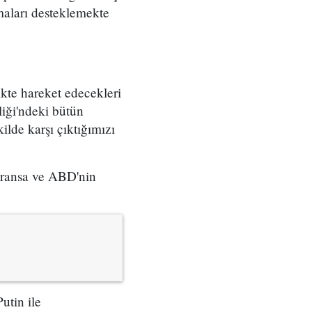
maları desteklemekte
ikte hareket edecekleri
iği'ndeki bütün
ilde karşı çıktığımızı
Fransa ve ABD'nin
utin ile