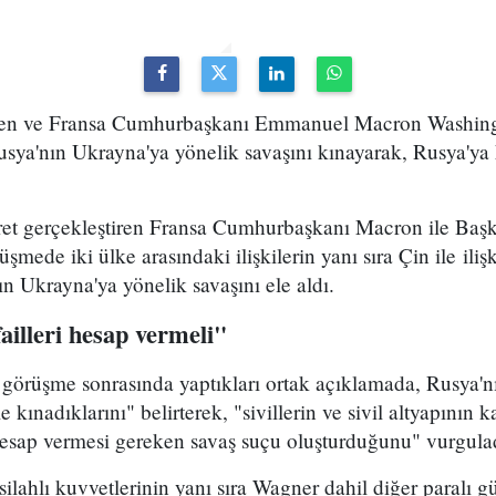
n ve Fransa Cumhurbaşkanı Emmanuel Macron Washingto
ya'nın Ukrayna'ya yönelik savaşını kınayarak, Rusya'ya k
ret gerçekleştiren Fransa Cumhurbaşkanı Macron ile Ba
şmede iki ülke arasındaki ilişkilerin yanı sıra Çin ile ilişk
ın Ukrayna'ya yönelik savaşını ele aldı.
failleri hesap vermeli"
ki görüşme sonrasında yaptıkları ortak açıklamada, Rusya'
le kınadıklarını" belirterek, "sivillerin ve sivil altyapının 
 hesap vermesi gereken savaş suçu oluşturduğunu" vurgula
ilahlı kuvvetlerinin yanı sıra Wagner dahil diğer paralı g