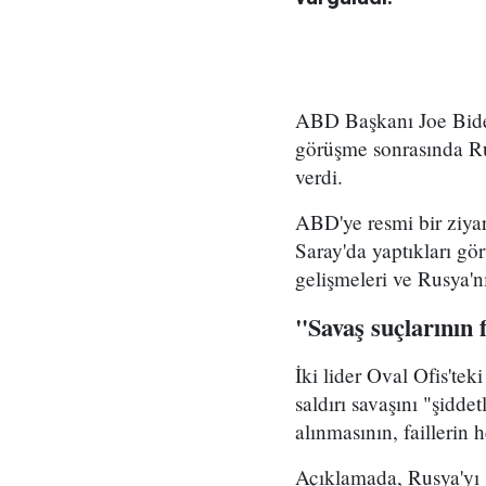
ABD Başkanı Joe Bide
görüşme sonrasında Rus
verdi.
ABD'ye resmi bir ziya
Saray'da yaptıkları görü
gelişmeleri ve Rusya'n
"Savaş suçlarının 
İki lider Oval Ofis'te
saldırı savaşını "şiddet
alınmasının, faillerin
Açıklamada, Rusya'yı s