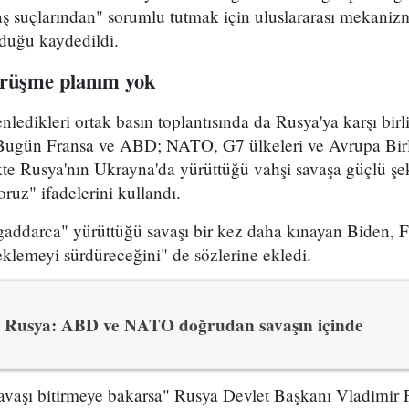
ş suçlarından" sorumlu tutmak için uluslararası mekaniz
olduğu kaydedildi.
görüşme planım yok
edikleri ortak basın toplantısında da Rusya'ya karşı birl
"Bugün Fransa ve ABD; NATO, G7 ülkeleri ve Avrupa Birl
ikte Rusya'nın Ukrayna'da yürüttüğü vahşi savaşa güçlü şek
oruz" ifadelerini kullandı.
gaddarca" yürüttüğü savaşı bir kez daha kınayan Biden, 
klemeyi sürdüreceğini" de sözlerine ekledi.
Rusya: ABD ve NATO doğrudan savaşın içinde
vaşı bitirmeye bakarsa" Rusya Devlet Başkanı Vladimir P