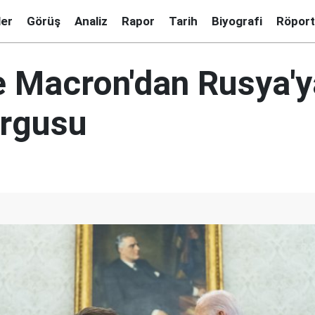
ler
Görüş
Analiz
Rapor
Tarih
Biyografi
Röport
e Macron'dan Rusya'y
urgusu