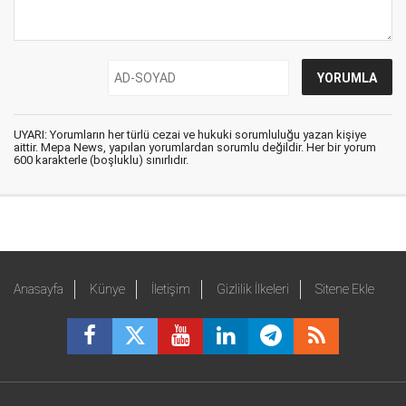
UYARI: Yorumların her türlü cezai ve hukuki sorumluluğu yazan kişiye
aittir. Mepa News, yapılan yorumlardan sorumlu değildir. Her bir yorum
600 karakterle (boşluklu) sınırlıdır.
Anasayfa
Künye
İletişim
Gizlilik İlkeleri
Sitene Ekle