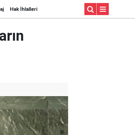
aj
Hak İhlalleri
arın