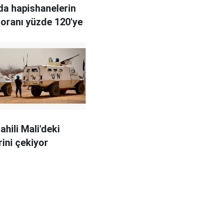
da hapishanelerin
 oranı yüzde 120'ye
Sahili Mali'deki
rini çekiyor