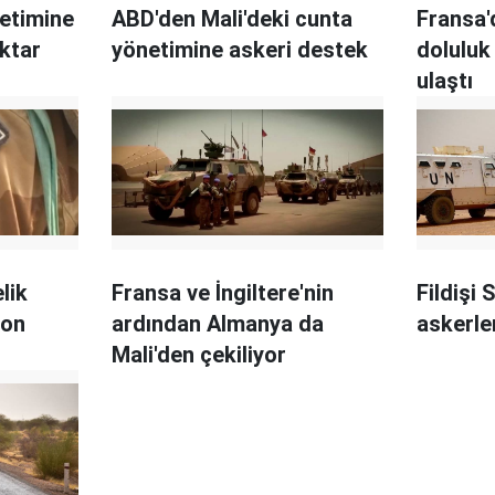
netimine
ABD'den Mali'deki cunta
Fransa'
ktar
yönetimine askeri destek
doluluk
ulaştı
lik
Fransa ve İngiltere'nin
Fildişi 
son
ardından Almanya da
askerle
Mali'den çekiliyor