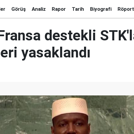
ler
Görüş
Analiz
Rapor
Tarih
Biyografi
Röport
Fransa destekli STK'l
leri yasaklandı