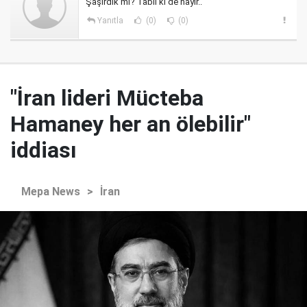
Şaşırdık mı? Tabii ki de hayır..
Yanıtla
(0)
(0)
"İran lideri Mücteba
Hamaney her an ölebilir"
iddiası
Mepa News
>
İran