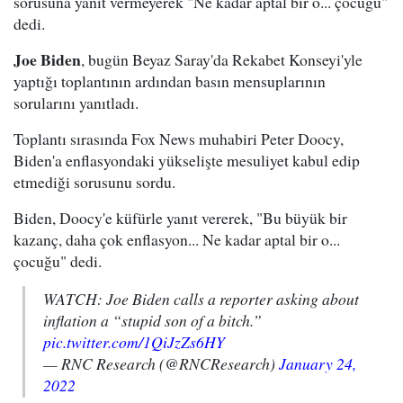
sorusuna yanıt vermeyerek "Ne kadar aptal bir o... çocuğu"
dedi.
Joe Biden
, bugün Beyaz Saray'da Rekabet Konseyi'yle
yaptığı toplantının ardından basın mensuplarının
sorularını yanıtladı.
Toplantı sırasında Fox News muhabiri Peter Doocy,
Biden'a enflasyondaki yükselişte mesuliyet kabul edip
etmediği sorusunu sordu.
Biden, Doocy'e küfürle yanıt vererek, "Bu büyük bir
kazanç, daha çok enflasyon... Ne kadar aptal bir o...
çocuğu" dedi.
WATCH: Joe Biden calls a reporter asking about
inflation a “stupid son of a bitch.”
pic.twitter.com/1QiJzZs6HY
— RNC Research (@RNCResearch)
January 24,
2022