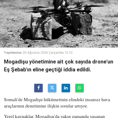
Yayınlanma:
05 Ağustos 2026 Çarşamba 16:32
Mogadişu yönetimine ait çok sayıda drone'un
Eş Şebab'ın eline geçtiği iddia edildi.
Somali'de Mogadişu hükümetinin elindeki insansız hava
araçlarının denetimine ilişkin sorular artıyor.
Yerel kaynaklar, Mogadişu'da yakın zamanda yaşanan