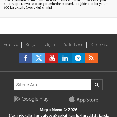
UYARI: Yorumların her türlü cezai ve hukuki sorumluluğu yazan kişiye
aittir. Mepa News, yapılan yorumlardan sorumlu değildir. Her bir yorum
600 karakterle (boşluklu) sınırlıdır.
Anasayfa
Künye
İletişim
Gizlilik İlkeleri
Sitene Ekle
Mepa News
© 2026
Sitemizde kullanılan içerik ve görsellerin tüm hakları saklıdır, izinsiz