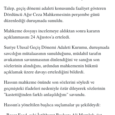
Talep, geçiş dönemi adaleti konusunda faaliyet gösteren
Dördüncü Ağır Ceza Mahkemesinin perşembe günü
düzenlediği duruşmada sunuldu.
Mahkeme dosyayı incelemeye aldıktan sonra kararın
açıklanmasını 24 Ağustos'a erteledi.
Suriye Ulusal Geçiş Dönemi Adaleti Kurumu, duruşmada
savcılığın mütalaasının sunulduğunu, müdahil tarafın
avukatının savunmasının dinlendiğini ve sanığın son
sözlerinin alındığını, ardından mahkemenin hükmü
açıklamak üzere davayı ertelediğini bildirdi.
Hassun mahkeme önünde son sözlerini söyledi ve
geçmişteki ifadeleri nedeniyle özür dileyerek sözlerinin
"kastettiğinden farklı anlaşıldığını" savundu.
Hassun'a yöneltilen başlıca suçlamalar şu şekildeydi:
- Beşar Esed, eski İstihbarat Başkanı Ali Memluk, üst