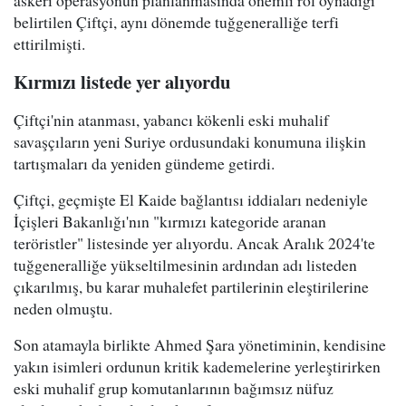
askeri operasyonun planlanmasında önemli rol oynadığı
belirtilen Çiftçi, aynı dönemde tuğgeneralliğe terfi
ettirilmişti.
Kırmızı listede yer alıyordu
Çiftçi'nin atanması, yabancı kökenli eski muhalif
savaşçıların yeni Suriye ordusundaki konumuna ilişkin
tartışmaları da yeniden gündeme getirdi.
Çiftçi, geçmişte El Kaide bağlantısı iddiaları nedeniyle
İçişleri Bakanlığı'nın "kırmızı kategoride aranan
teröristler" listesinde yer alıyordu. Ancak Aralık 2024'te
tuğgeneralliğe yükseltilmesinin ardından adı listeden
çıkarılmış, bu karar muhalefet partilerinin eleştirilerine
neden olmuştu.
Son atamayla birlikte Ahmed Şara yönetiminin, kendisine
yakın isimleri ordunun kritik kademelerine yerleştirirken
eski muhalif grup komutanlarının bağımsız nüfuz