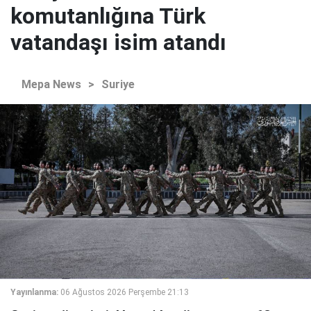
komutanlığına Türk
vatandaşı isim atandı
Mepa News
>
Suriye
Yayınlanma:
06 Ağustos 2026 Perşembe 21:13