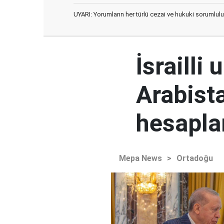
UYARI: Yorumların her türlü cezai ve hukuki sorumlulu
İsrailli
Arabista
hesaplar
Mepa News
>
Ortadoğu