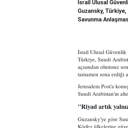
İsrail Ulusal Güven
Guzansky, Türkiye,
Savunma Anlaşması'n
İsrail Ulusal Güvenlik
Türkiye, Suudi Arabis
açısından olumsuz son
tamamen sona erdiği a
Jerusalem Post'a konu
Suudi Arabistan'ın alte
"Riyad artık yaln
Guzansky'ye göre Suud
Körfez ülkelerine güven