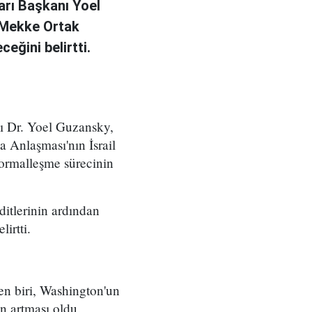
arı Başkanı Yoel
 Mekke Ortak
eğini belirtti.
nı Dr. Yoel Guzansky,
 Anlaşması'nın İsrail
normalleşme sürecinin
itlerinin ardından
irtti.
en biri, Washington'un
in artması oldu.