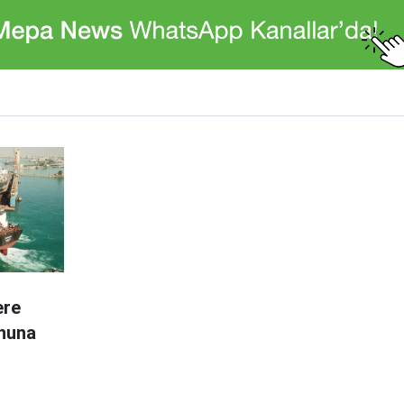
ere
onuna