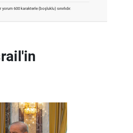
yorum 600 karakterle (boşluklu) sınırlıdır.
i
ail'in