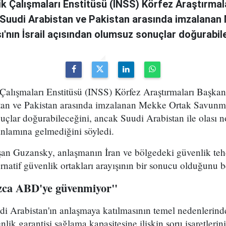
lik Çalışmaları Enstitüsü (INSS) Körfez Araştırmal
 Suudi Arabistan ve Pakistan arasında imzalanan
ın İsrail açısından olumsuz sonuçlar doğurabilec
 Çalışmaları Enstitüsü (INSS) Körfez Araştırmaları Başka
tan ve Pakistan arasında imzalanan Mekke Ortak Savunma
uçlar doğurabileceğini, ancak Suudi Arabistan ile olası 
nlamına gelmediğini söyledi.
şan Guzansky, anlaşmanın İran ve bölgedeki güvenlik tehd
rnatif güvenlik ortakları arayışının bir sonucu olduğunu bel
ızca ABD'ye güvenmiyor"
i Arabistan'ın anlaşmaya katılmasının temel nedenlerind
lik garantisi sağlama kapasitesine ilişkin soru işaretlerin