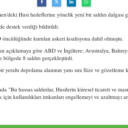
n'deki Husi hedeflerine yönelik yeni bir saldırı dalgası ge
de destek verdiği bildirildi.
öncülüğünde kurulan askeri koalisyona dahil olmuştu.
lan açıklamaya göre ABD ve İngiltere; Avustralya, Bahre
 bölgede 8 saldırı gerçekleştirdi.
bir yeraltı depolama alanının yanı sıra füze ve gözetleme k
da "Bu hassas saldırılar, Husilerin küresel ticareti ve ma
ek için kullandıkları imkanları engellemeyi ve azaltmayı 