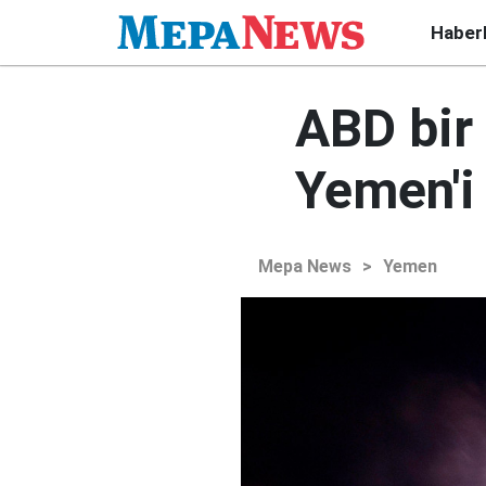
Haber
ABD bir 
Yemen'i
Mepa News
>
Yemen