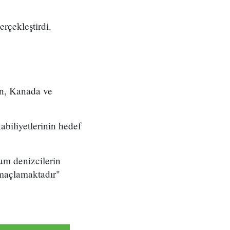
rçekleştirdi.
yn, Kanada ve
abiliyetlerinin hedef
sum denizcilerin
amaçlamaktadır"