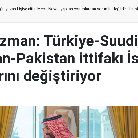
ğu yazan kişiye aittir. Mepa News, yapılan yorumlardan sorumlu değildir. Her bir 
 uzman: Türkiye-Suud
n-Pakistan ittifakı İsr
ını değiştiriyor