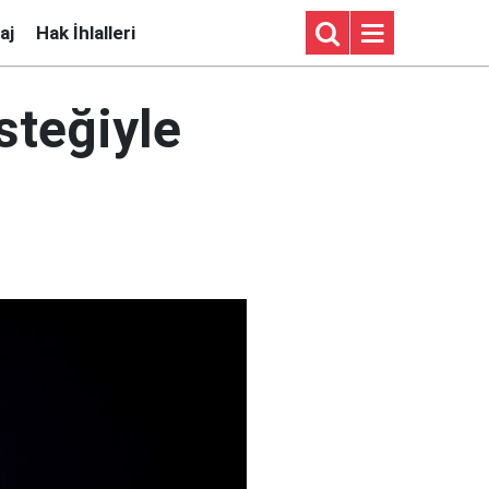
aj
Hak İhlalleri
steğiyle