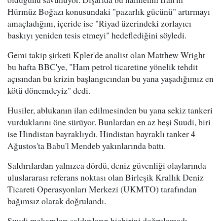
Hürmüz Boğazı konusundaki "pazarlık gücünü" artırmayı
amaçladığını, içeride ise "Riyad üzerindeki zorlayıcı
baskıyı yeniden tesis etmeyi" hedeflediğini söyledi.
Gemi takip şirketi Kpler'de analist olan Matthew Wright
bu hafta BBC'ye, "Ham petrol ticaretine yönelik tehdit
açısından bu krizin başlangıcından bu yana yaşadığımız en
kötü dönemdeyiz" dedi.
Husiler, ablukanın ilan edilmesinden bu yana sekiz tankeri
vurduklarını öne sürüyor. Bunlardan en az beşi Suudi, biri
ise Hindistan bayraklıydı. Hindistan bayraklı tanker 4
Ağustos'ta Babu'l Mendeb yakınlarında battı.
Saldırılardan yalnızca dördü, deniz güvenliği olaylarında
uluslararası referans noktası olan Birleşik Krallık Deniz
Ticareti Operasyonları Merkezi (UKMTO) tarafından
bağımsız olarak doğrulandı.
Suudi makamları saldırıların hiçbirini doğrulamadı.