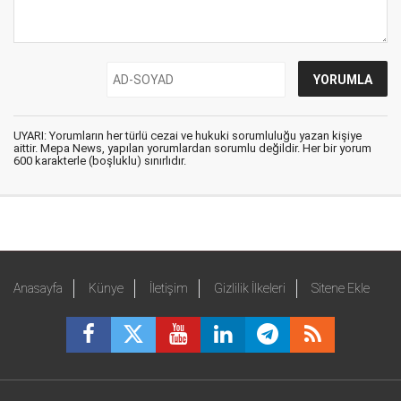
UYARI: Yorumların her türlü cezai ve hukuki sorumluluğu yazan kişiye
aittir. Mepa News, yapılan yorumlardan sorumlu değildir. Her bir yorum
600 karakterle (boşluklu) sınırlıdır.
Anasayfa
Künye
İletişim
Gizlilik İlkeleri
Sitene Ekle