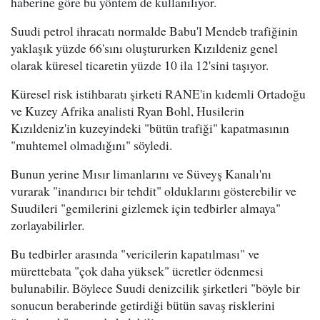
haberine göre bu yöntem de kullanılıyor.
Suudi petrol ihracatı normalde Babu'l Mendeb trafiğinin
yaklaşık yüzde 66'sını oluştururken Kızıldeniz genel
olarak küresel ticaretin yüzde 10 ila 12'sini taşıyor.
Küresel risk istihbaratı şirketi RANE'in kıdemli Ortadoğu
ve Kuzey Afrika analisti Ryan Bohl, Husilerin
Kızıldeniz'in kuzeyindeki "bütün trafiği" kapatmasının
"muhtemel olmadığını" söyledi.
Bunun yerine Mısır limanlarını ve Süveyş Kanalı'nı
vurarak "inandırıcı bir tehdit" olduklarını gösterebilir ve
Suudileri "gemilerini gizlemek için tedbirler almaya"
zorlayabilirler.
Bu tedbirler arasında "vericilerin kapatılması" ve
mürettebata "çok daha yüksek" ücretler ödenmesi
bulunabilir. Böylece Suudi denizcilik şirketleri "böyle bir
sonucun beraberinde getirdiği bütün savaş risklerini