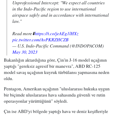
Unprofessional Intercept: "We expect all countries
in the Indo-Pacific region to use international
airspace safely and in accordance with international
law."
Read more⬇️
https://t.co/jeAEg1lHXz
pic.twitter.com/AvPKRZHCZB
— U.S. Indo-Pacific Command (@INDOPACOM)
May 30, 2023
Bakanlığın aktardığına göre, Çin'in J-16 model uçağının
yaptığı "gereksiz agresif bir manevra", ABD RC-125
model savaş uçağının kuyruk türbülansı yapmasına neden
oldu.
Pentagon, Amerikan uçağının "uluslararası hukuka uygun
bir biçimde uluslararası hava sahasında güvenli ve rutin
operasyonlar yürüttüğünü" söyledi.
Çin ise ABD'yi bölgede yaptığı hava ve deniz keşifleriyle