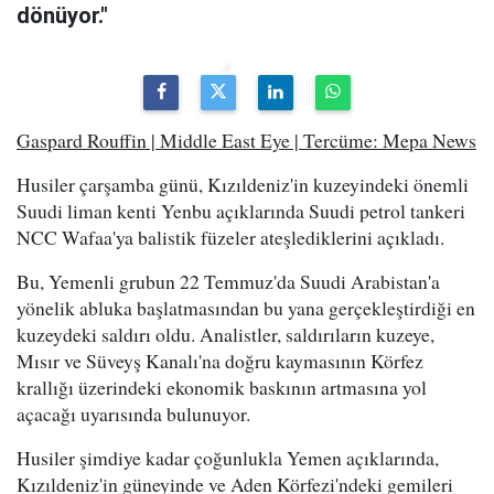
dönüyor."
Gaspard Rouffin | Middle East Eye | Tercüme: Mepa News
Husiler çarşamba günü, Kızıldeniz'in kuzeyindeki önemli
Suudi liman kenti Yenbu açıklarında Suudi petrol tankeri
NCC Wafaa'ya balistik füzeler ateşlediklerini açıkladı.
Bu, Yemenli grubun 22 Temmuz'da Suudi Arabistan'a
yönelik abluka başlatmasından bu yana gerçekleştirdiği en
kuzeydeki saldırı oldu. Analistler, saldırıların kuzeye,
Mısır ve Süveyş Kanalı'na doğru kaymasının Körfez
krallığı üzerindeki ekonomik baskının artmasına yol
açacağı uyarısında bulunuyor.
Husiler şimdiye kadar çoğunlukla Yemen açıklarında,
Kızıldeniz'in güneyinde ve Aden Körfezi'ndeki gemileri