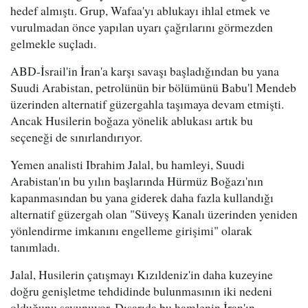
hedef almıştı. Grup, Wafaa'yı ablukayı ihlal etmek ve
vurulmadan önce yapılan uyarı çağrılarını görmezden
gelmekle suçladı.
ABD-İsrail'in İran'a karşı savaşı başladığından bu yana
Suudi Arabistan, petrolünün bir bölümünü Babu'l Mendeb
üzerinden alternatif güzergahla taşımaya devam etmişti.
Ancak Husilerin boğaza yönelik ablukası artık bu
seçeneği de sınırlandırıyor.
Yemen analisti Ibrahim Jalal, bu hamleyi, Suudi
Arabistan'ın bu yılın başlarında Hürmüz Boğazı'nın
kapanmasından bu yana giderek daha fazla kullandığı
alternatif güzergah olan "Süveyş Kanalı üzerinden yeniden
yönlendirme imkanını engelleme girişimi" olarak
tanımladı.
Jalal, Husilerin çatışmayı Kızıldeniz'in daha kuzeyine
doğru genişletme tehdidinde bulunmasının iki nedeni
olduğunu savunuyor. Dışarıda bu hamlenin İran'ın