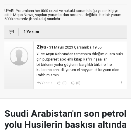
UYARI: Yorumların her türlü cezai ve hukuki sorumluluğu yazan kişiye
aittir. Mepa News, yapılan yorumlardan sorumlu değildir. Her bir yorum
600 karakterle (boşluklu) sınırlıdır.
1 Yorum
Ziya
/ 31 Mayıs 2023 Çarşamba 19:55
Yüce Arşın Rabbinden temennim dileğim duam şuki
çin putperest abd ehli kitap kafiri inşaallah
birbirlerini yerler güçlerini karşılıklı birbirlerine
kullanmalarını diliyorum el hayyum el kayyum olan
Rabbim amin...
Yanıtla
(0)
(0)
Suudi Arabistan'ın son petrol
yolu Husilerin baskısı altında