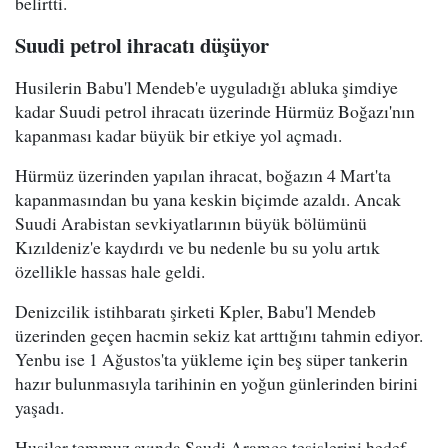
belirtti.
Suudi petrol ihracatı düşüyor
Husilerin Babu'l Mendeb'e uyguladığı abluka şimdiye
kadar Suudi petrol ihracatı üzerinde Hürmüz Boğazı'nın
kapanması kadar büyük bir etkiye yol açmadı.
Hürmüz üzerinden yapılan ihracat, boğazın 4 Mart'ta
kapanmasından bu yana keskin biçimde azaldı. Ancak
Suudi Arabistan sevkiyatlarının büyük bölümünü
Kızıldeniz'e kaydırdı ve bu nedenle bu su yolu artık
özellikle hassas hale geldi.
Denizcilik istihbaratı şirketi Kpler, Babu'l Mendeb
üzerinden geçen hacmin sekiz kat arttığını tahmin ediyor.
Yenbu ise 1 Ağustos'ta yükleme için beş süper tankerin
hazır bulunmasıyla tarihinin en yoğun günlerinden birini
yaşadı.
Husiler temmuz ayında Saudi Aramco tesislerini hedef