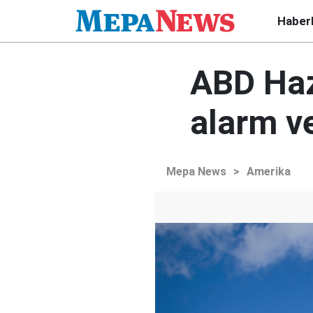
Haber
ABD Haz
alarm v
Mepa News
>
Amerika