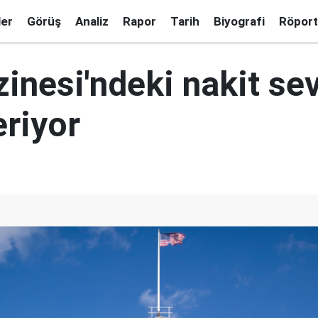
ler
Görüş
Analiz
Rapor
Tarih
Biyografi
Röport
inesi'ndeki nakit sev
eriyor