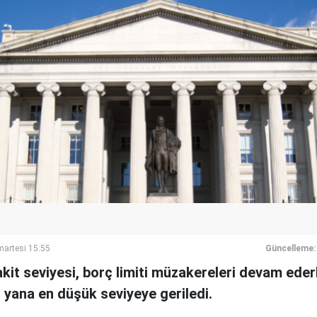
artesi 15:55
Güncelleme:
kit seviyesi, borç limiti müzakereleri devam eder
 yana en düşük seviyeye geriledi.