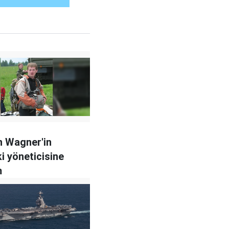
n Wagner'in
ki yöneticisine
m