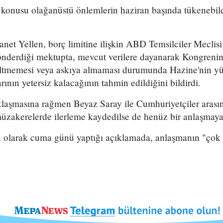
 konusu olağanüstü önlemlerin haziran başında tükenebil
et Yellen, borç limitine ilişkin ABD Temsilciler Meclis
derdiği mektupta, mevcut verilere dayanarak Kongrenin b
ltmemesi veya askıya almaması durumunda Hazine'nin yü
ının yetersiz kalacağının tahmin edildiğini bildirdi.
klaşmasına rağmen Beyaz Saray ile Cumhuriyetçiler arasın
müzakerelerde ilerleme kaydedilse de henüz bir anlaşmaya
 olarak cuma günü yaptığı açıklamada, anlaşmanın "çok 