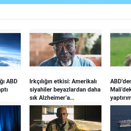
ağı ABD
Irkçılığın etkisi: Amerikalı
ABD'de
aptı
siyahiler beyazlardan daha
Mali'de
sık Alzheimer'a
yaptırı
yakalanıyor