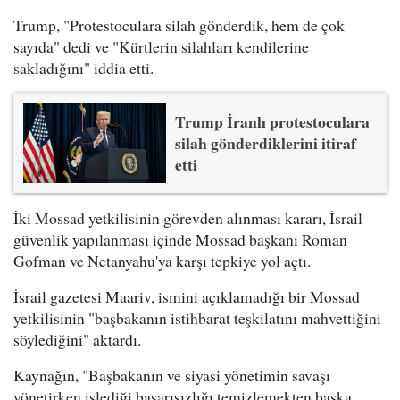
Trump, "Protestoculara silah gönderdik, hem de çok
sayıda" dedi ve "Kürtlerin silahları kendilerine
sakladığını" iddia etti.
Trump İranlı protestoculara
silah gönderdiklerini itiraf
etti
İki Mossad yetkilisinin görevden alınması kararı, İsrail
güvenlik yapılanması içinde Mossad başkanı Roman
Gofman ve Netanyahu'ya karşı tepkiye yol açtı.
İsrail gazetesi Maariv, ismini açıklamadığı bir Mossad
yetkilisinin "başbakanın istihbarat teşkilatını mahvettiğini
söylediğini" aktardı.
Kaynağın, "Başbakanın ve siyasi yönetimin savaşı
yönetirken işlediği başarısızlığı temizlemekten başka