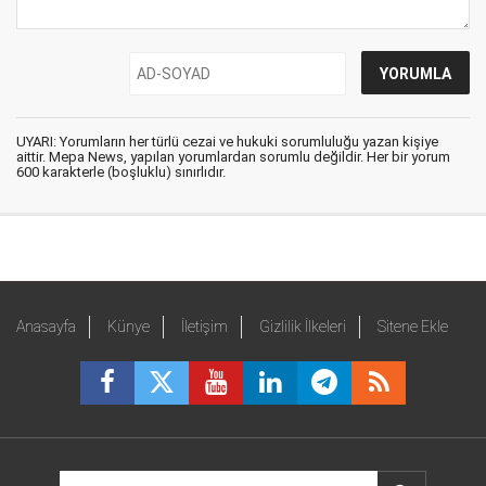
UYARI: Yorumların her türlü cezai ve hukuki sorumluluğu yazan kişiye
aittir. Mepa News, yapılan yorumlardan sorumlu değildir. Her bir yorum
600 karakterle (boşluklu) sınırlıdır.
Anasayfa
Künye
İletişim
Gizlilik İlkeleri
Sitene Ekle