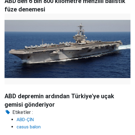
ABD'den 6 bin 800 kilometre menzilli balistik
füze denemesi
ABD depremin ardından Türkiye'ye uçak
gemisi gönderiyor
Etiketler :
ABD-ÇİN
casus balon