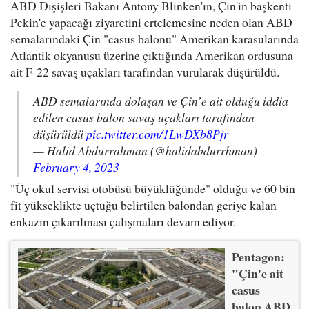
ABD Dışişleri Bakanı Antony Blinken'ın, Çin'in başkenti
Pekin'e yapacağı ziyaretini ertelemesine neden olan ABD
semalarındaki Çin "casus balonu" Amerikan karasularında
Atlantik okyanusu üzerine çıktığında Amerikan ordusuna
ait F-22 savaş uçakları tarafından vurularak düşürüldü.
ABD semalarında dolaşan ve Çin’e ait olduğu iddia
edilen casus balon savaş uçakları tarafından
düşürüldü
pic.twitter.com/1LwDXb8Pjr
— Halid Abdurrahman (@halidabdurrhman)
February 4, 2023
"Üç okul servisi otobüsü büyüklüğünde" olduğu ve 60 bin
fit yükseklikte uçtuğu belirtilen balondan geriye kalan
enkazın çıkarılması çalışmaları devam ediyor.
Pentagon:
"Çin'e ait
casus
balon ABD