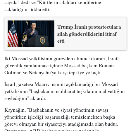
sayıda" dedi ve "Kürtlerin silahları kendilerine
sakladığını" iddia etti.
Trump İranlı protestoculara
silah gönderdiklerini itiraf
etti
İki Mossad yetkilisinin görevden alınması kararı, İsrail
güvenlik yapılanması içinde Mossad başkanı Roman
Gofman ve Netanyahu'ya karşı tepkiye yol açtı.
İsrail gazetesi Maariv, ismini açıklamadığı bir Mossad
yetkilisinin "başbakanın istihbarat teşkilatını mahvettiğini
söylediğini" aktardı.
Kaynağın, "Başbakanın ve siyasi yönetimin savaşı
yönetirken işlediği başarısızlığı temizlemekten başka
görevi olmayan bir siyasetçiyi atadığınızda olan budur.
Operasyon, ABD başkanının kararı nedeniyle