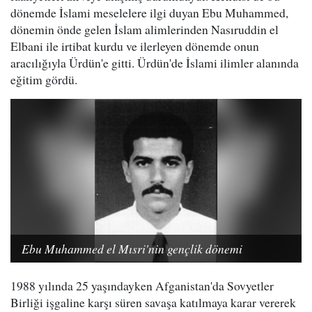
dönemde İslami meselelere ilgi duyan Ebu Muhammed,
dönemin önde gelen İslam alimlerinden Nasıruddin el
Elbani ile irtibat kurdu ve ilerleyen dönemde onun
aracılığıyla Ürdün'e gitti. Ürdün'de İslami ilimler alanında
eğitim gördü.
Ebu Muhammed el Mısri'nin gençlik dönemi
1988 yılında 25 yaşındayken Afganistan'da Sovyetler
Birliği işgaline karşı süren savaşa katılmaya karar vererek