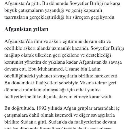
Afganistan'a gitti. Bu dönemde Sovyetler Birliği'ne karşı
büyük çatışmaların yaşandığı ve geniş kapsamlı
taarruzların gerçekleştirildiği bir süreçten geçiliyordu.
Afganistan yılları
Afganistan'da ilmi ve askeri eğitimine devam etti ve
özellikle askeri alanda uzmanlık kazandı. Sovyetler Birliği
mağlup olarak ülkeden geri çekilene ve desteklediği
komünist yönetim de yıkılana kadar Afganistan'da savaşa
devam etti. Ebu Muhammed, Usame bin Ladin
öncülüğündeki yabancı savaşçılarla birlikte hareket etti.
Bu dönemdeki faaliyetleri sebebiyle Mısır'a tekrar geri
dönmesi mümkün olmayacağı için cihat yanlısı
faaliyetlerine ülke dışında devam etmeye karar verdi.
Bu doğrultuda, 1992 yılında Afgan gruplar arasındaki iç
çatışmalara dahil olmak istemedi ve diğer savaşçılarla
birlikte Sudan'a gitti. Sudan'da da faaliyetlerine devam
etti, bu dönemde Somali ve Ogadin'deki savaşçıların