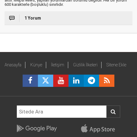
aittir. Mepa News, yapılan yorumlardan sorumlu değildir. Her bir yorum
600 karakterle (boşluklu) sınırlıdır.
1 Yorum
Anasayfa
Künye
İletişim
Gizlilik İlkeleri
Sitene Ekle