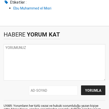
Etiketler :
Ebu Muhammed el Mısri
HABERE
YORUM KAT
UYARI: Yorumların her türlü cezai ve hukuki sorumluluğu yazan kişiye