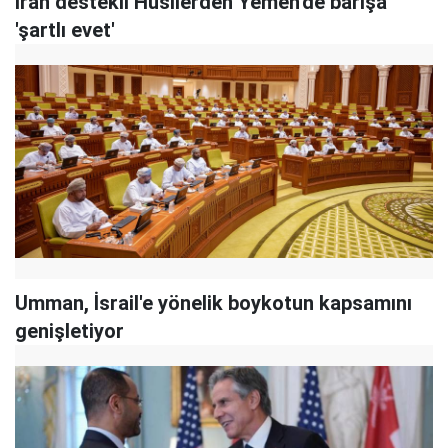
İran destekli Husilerden Yemen'de barışa
'şartlı evet'
Umman, İsrail'e yönelik boykotun kapsamını
genişletiyor