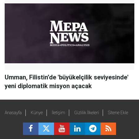
Umman, Filistin’de 'büyükelçilik seviyesinde'
yeni diplomatik misyon açacak
Anasayfa
Künye
İletişim
Gizlilik İlkeleri
Sitene Ekle