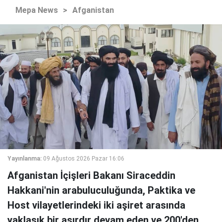
Mepa News
>
Afganistan
Yayınlanma:
09 Ağustos 2026 Pazar 16:06
Afganistan İçişleri Bakanı Siraceddin
Hakkani'nin arabuluculuğunda, Paktika ve
Host vilayetlerindeki iki aşiret arasında
yaklaşık bir asırdır devam eden ve 200'den