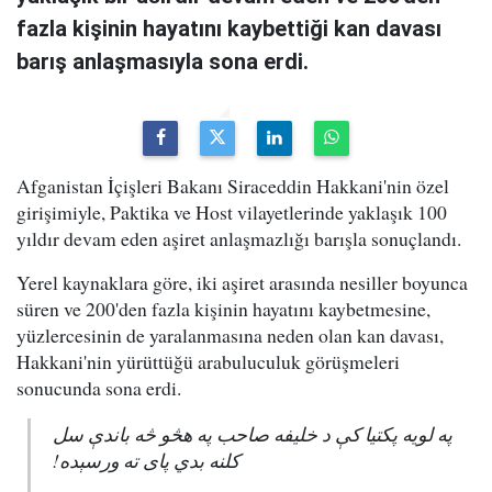
fazla kişinin hayatını kaybettiği kan davası
barış anlaşmasıyla sona erdi.
Afganistan İçişleri Bakanı Siraceddin Hakkani'nin özel
girişimiyle, Paktika ve Host vilayetlerinde yaklaşık 100
yıldır devam eden aşiret anlaşmazlığı barışla sonuçlandı.
Yerel kaynaklara göre, iki aşiret arasında nesiller boyunca
süren ve 200'den fazla kişinin hayatını kaybetmesine,
yüzlercesinin de yaralanmasına neden olan kan davası,
Hakkani'nin yürüttüğü arabuluculuk görüşmeleri
sonucunda sona erdi.
په لویه پکتیا کې د خلیفه صاحب په هڅو څه باندې سل
کلنه بدي پای ته ورسېده!