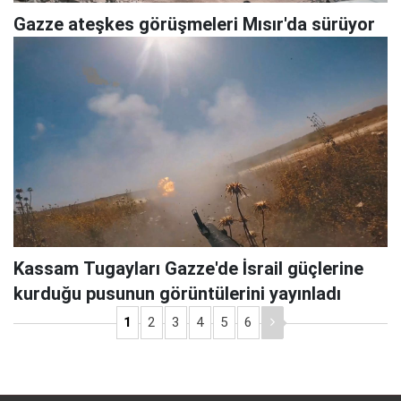
Gazze ateşkes görüşmeleri Mısır'da sürüyor
Kassam Tugayları Gazze'de İsrail güçlerine
kurduğu pusunun görüntülerini yayınladı
1
2
3
4
5
6