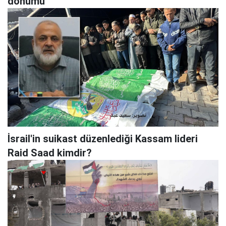
dönümü
İsrail'in suikast düzenlediği Kassam lideri
Raid Saad kimdir?