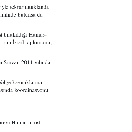
yle tekrar tutuklandı.
işiminde bulunsa da
est bırakıldığı Hamas-
ı sıra İsrail toplumunu,
en Sinvar, 2011 yılında
bölge kaynaklarına
rasında koordinasyonu
örevi Hamas'ın üst