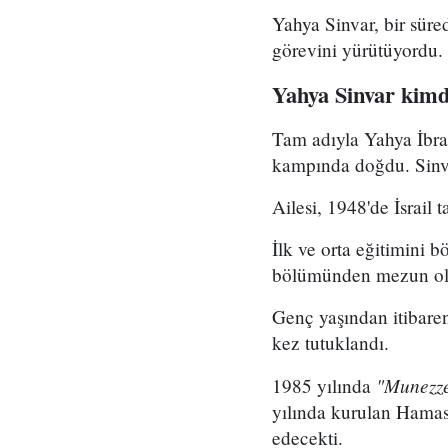
Yahya Sinvar, bir süred
görevini yürütüyordu.
Yahya Sinvar kimd
Tam adıyla Yahya İbra
kampında doğdu. Sinva
Ailesi, 1948'de İsrail
İlk ve orta eğitimini 
bölümünden mezun oldu.
Genç yaşından itibaren 
kez tutuklandı.
"Munezze
1985 yılında
yılında kurulan Hamas'
edecekti.