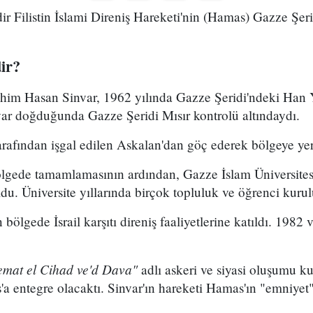
ir Filistin İslami Direniş Hareketi'nin (Hamas) Gazze Şeri
ir?
him Hasan Sinvar, 1962 yılında Gazze Şeridi'ndeki Han Y
r doğduğunda Gazze Şeridi Mısır kontrolü altındaydı.
 tarafından işgal edilen Askalan'dan göç ederek bölgeye yer
bölgede tamamlamasının ardından, Gazze İslam Üniversites
 Üniversite yıllarında birçok topluluk ve öğrenci kuruluş
bölgede İsrail karşıtı direniş faaliyetlerine katıldı. 1982 
mat el Cihad ve'd Dava"
adlı askeri ve siyasi oluşumu k
a entegre olacaktı. Sinvar'ın hareketi Hamas'ın "emniyet"