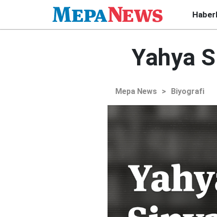
Haber
Yahya S
Mepa News
>
Biyografi