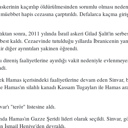
l askerinin kaçırılıp öldürülmesinden sorumlu olması nedeni
 müebbet hapis cezasına çarptırıldı. Defalarca kaçma gir
tıktan sonra, 2011 yılında İsrail askeri Gilad Şalit'in serb
erbest kaldı. Cezaevinde tutulduğu yıllarda İbranicenin yan
air diğer ayrıntıları yakinen öğrendi.
ı direniş faaliyetlerine ayırdığı vakit nedeniyle evlenmey
di.
ek Hamas içerisindeki faaliyetlerine devam eden Sinvar, 
nde Hamas'ın silahlı kanadı Kassam Tugayları ile Hamas a
'ı "terör" listesine aldı.
nda Hamas'ın Gazze Şeridi lideri olarak seçildi. Sinvar, g
n İsmail Heniye'den devraldı.