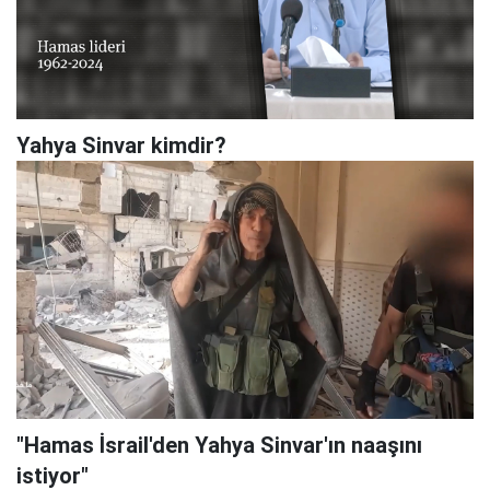
Yahya Sinvar kimdir?
"Hamas İsrail'den Yahya Sinvar'ın naaşını
istiyor"