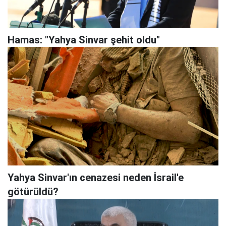
Hamas: "Yahya Sinvar şehit oldu"
Yahya Sinvar'ın cenazesi neden İsrail'e
götürüldü?