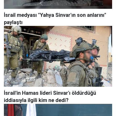
İsrail medyası "Yahya Sinvar'ın son anlarını"
paylaştı
İsrail'in Hamas lideri Sinvar'ı öldürdüğü
iddiasıyla ilgili kim ne dedi?