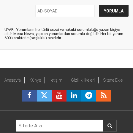
UYARI: Yorumların her türlü cezai ve hukuki sorumluluğu yazan kişiye
aittir. Mepa News, yapılan yorumlardan sorumlu değildir. Her bir yorum
600 karakterle (boşluklu) sınırlıdır.
Anasayfa
Künye
İletişim
Gizlilik İlkeleri
Sitene Ekle