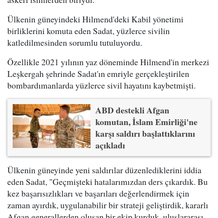
Ülkenin güneyindeki Hilmend'deki Kabil yönetimi
birliklerini komuta eden Sadat, yüzlerce sivilin
katledilmesinden sorumlu tutuluyordu.
Özellikle 2021 yılının yaz döneminde Hilmend'in merkezi
Leşkergah şehrinde Sadat'ın emriyle gerçekleştirilen
bombardımanlarda yüzlerce sivil hayatını kaybetmişti.
ABD destekli Afgan
komutan, İslam Emirliği'ne
karşı saldırı başlattıklarını
açıkladı
Ülkenin güneyinde yeni saldırılar düzenlediklerini iddia
eden Sadat, "Geçmişteki hatalarımızdan ders çıkardık. Bu
kez başarısızlıkları ve başarıları değerlendirmek için
zaman ayırdık, uygulanabilir bir strateji geliştirdik, kararlı
Afgan generallerden oluşan bir ekip kurduk, uluslararası