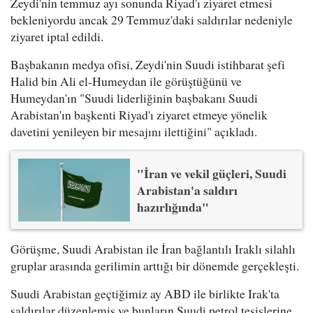
Zeydi'nin temmuz ayı sonunda Riyad'ı ziyaret etmesi
bekleniyordu ancak 29 Temmuz'daki saldırılar nedeniyle
ziyaret iptal edildi.
Başbakanın medya ofisi, Zeydi'nin Suudi istihbarat şefi
Halid bin Ali el-Humeydan ile görüştüğünü ve
Humeydan'ın "Suudi liderliğinin başbakanı Suudi
Arabistan'ın başkenti Riyad'ı ziyaret etmeye yönelik
davetini yenileyen bir mesajını ilettiğini" açıkladı.
"İran ve vekil güçleri, Suudi
Arabistan'a saldırı
hazırlığında"
Görüşme, Suudi Arabistan ile İran bağlantılı Iraklı silahlı
gruplar arasında gerilimin arttığı bir dönemde gerçekleşti.
Suudi Arabistan geçtiğimiz ay ABD ile birlikte Irak'ta
saldırılar düzenlemiş ve bunların Suudi petrol tesislerine