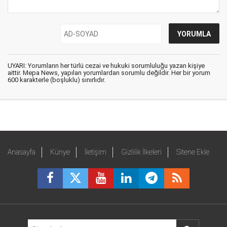
UYARI: Yorumların her türlü cezai ve hukuki sorumluluğu yazan kişiye
aittir. Mepa News, yapılan yorumlardan sorumlu değildir. Her bir yorum
600 karakterle (boşluklu) sınırlıdır.
Anasayfa
Künye
İletişim
Gizlilik İlkeleri
Sitene Ekle