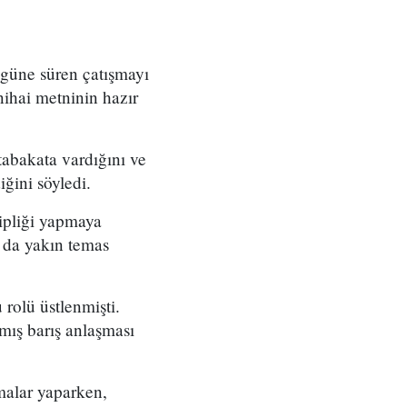
ugüne süren çatışmayı
nihai metninin hazır
tabakata vardığını ve
ğini söyledi.
ipliği yapmaya
la da yakın temas
rolü üstlenmişti.
mış barış anlaşması
malar yaparken,