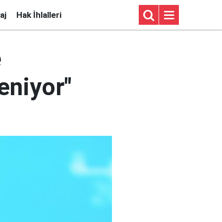
aj
Hak İhlalleri
e
eniyor"