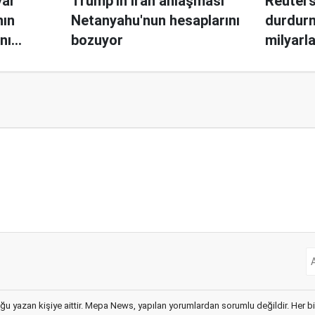
yar
Trump'ın İran anlaşması
Reuters:
nın
Netanyahu'nun hesaplarını
durdurm
nı
bozuyor
milyarl
ğu yazan kişiye aittir. Mepa News, yapılan yorumlardan sorumlu değildir. Her bir 