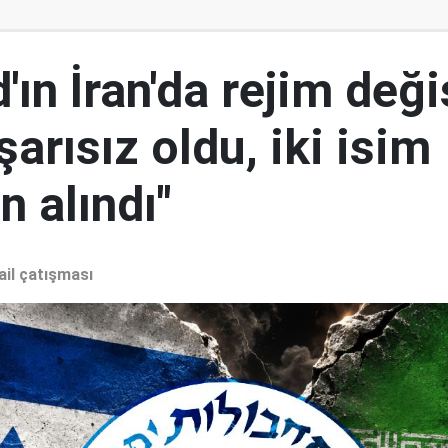
ın İran'da rejim deği
şarısız oldu, iki isim
 alındı"
ail çatışması