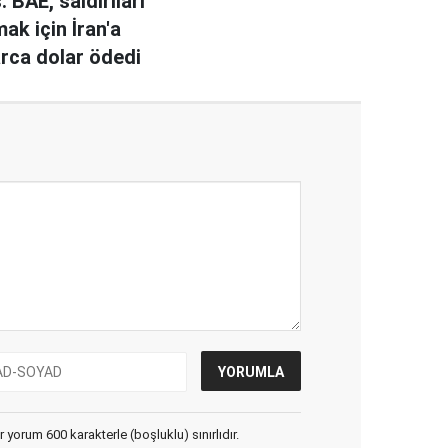
 BAE, saldırıları
ak için İran'a
arca dolar ödedi
yorum 600 karakterle (boşluklu) sınırlıdır.