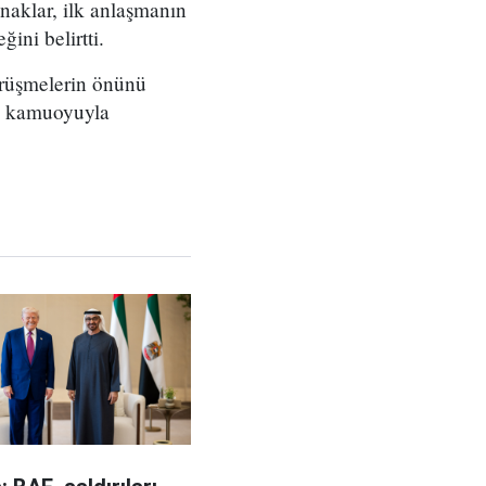
naklar, ilk anlaşmanın
ni belirtti.
örüşmelerin önünü
üz kamuoyuyla