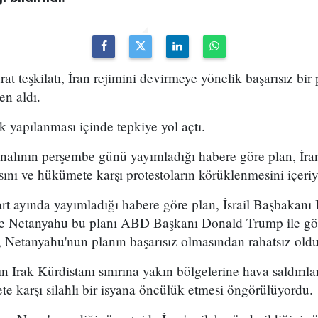
arat teşkilatı, İran rejimini devirmeye yönelik başarısız bir
en aldı.
k yapılanması içinde tepkiye yol açtı.
analının perşembe günü yayımladığı habere göre plan, İran
sını ve hükümete karşı protestoların körüklenmesini içeri
t ayında yayımladığı habere göre plan, İsrail Başbakan
 ve Netanyahu bu planı ABD Başkanı Donald Trump ile g
 Netanyahu'nun planın başarısız olmasından rahatsız olduğ
n Irak Kürdistanı sınırına yakın bölgelerine hava saldırıl
e karşı silahlı bir isyana öncülük etmesi öngörülüyordu.