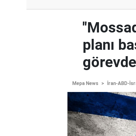
"Mossad'
planı ba
görevden
Mepa News
>
İran-ABD-İsr