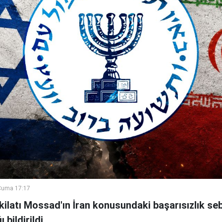
Cuma 17:17
şkilatı Mossad'ın İran konusundaki başarısızlık se
bildirildi.