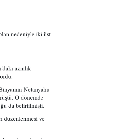
 plan nedeniyle iki üst
'daki azınlık
yordu.
ı Binyamin Netanyahu
örüştü. O dönemde
u da belirtilmişti.
arı düzenlenmesi ve