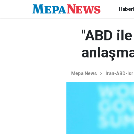
Haber
"ABD ile
anlaşma
Mepa News
>
İran-ABD-İsr