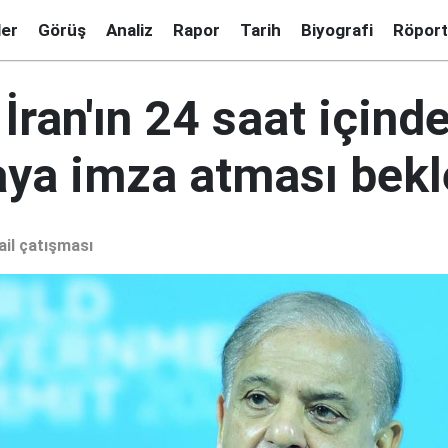
ler
Görüş
Analiz
Rapor
Tarih
Biyografi
Röport
 İran'ın 24 saat içind
ya imza atması bekl
ail çatışması