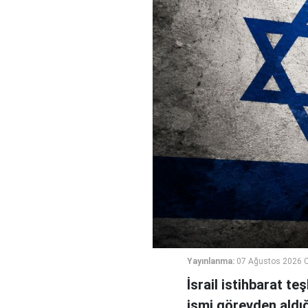
Yayınlanma:
07 Ağustos 2026 
İsrail istihbarat te
ismi görevden aldığı 