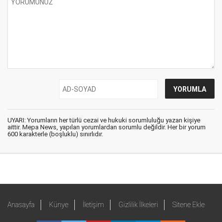
UYARI: Yorumların her türlü cezai ve hukuki sorumluluğu yazan kişiye
aittir. Mepa News, yapılan yorumlardan sorumlu değildir. Her bir yorum
600 karakterle (boşluklu) sınırlıdır.
Anasayfa
Künye
İletişim
Gizlilik İlkeleri
Sitene Ekle