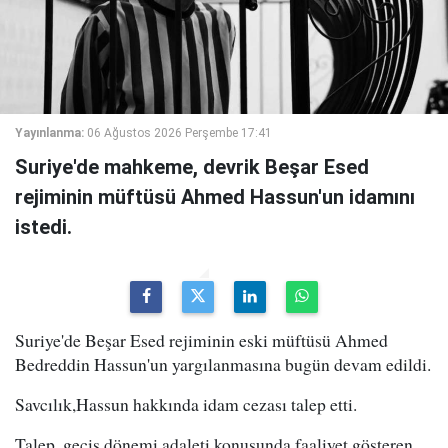
Yayınlanma:
06 Ağustos 2026 Perşembe 17:41
Suriye'de mahkeme, devrik Beşar Esed
rejiminin müftüsü Ahmed Hassun'un idamını
istedi.
Suriye'de Beşar Esed rejiminin eski müftüsü Ahmed
Bedreddin Hassun'un yargılanmasına bugün devam edildi.
Savcılık,Hassun hakkında idam cezası talep etti.
Talep, geçiş dönemi adaleti konusunda faaliyet gösteren