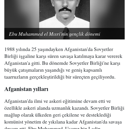
Ebu Muhammed el Mısri'nin gençlik dönemi
1988 yılında 25 yaşındayken Afganistan'da Sovyetler
Birliği işgaline karşı süren savaşa katılmaya karar vererek
Afganistan'a gitti. Bu dönemde Sovyetler Birliği'ne karşı
büyük çatışmaların yaşandığı ve geniş kapsamlı
taarruzların gerçekleştirildiği bir süreçten geçiliyordu.
Afganistan yılları
Afganistan'da ilmi ve askeri eğitimine devam etti ve
özellikle askeri alanda uzmanlık kazandı. Sovyetler Birliği
mağlup olarak ülkeden geri çekilene ve desteklediği
komünist yönetim de yıkılana kadar Afganistan'da savaşa
devam etti. Ebu Muhammed, Usame bin Ladin