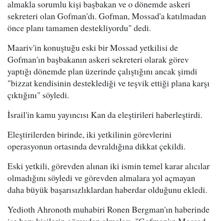
almakla sorumlu kişi başbakan ve o dönemde askeri
sekreteri olan Gofman'dı. Gofman, Mossad'a katılmadan
önce planı tamamen destekliyordu" dedi.
Maariv'in konuştuğu eski bir Mossad yetkilisi de
Gofman'ın başbakanın askeri sekreteri olarak görev
yaptığı dönemde plan üzerinde çalıştığını ancak şimdi
"bizzat kendisinin desteklediği ve teşvik ettiği plana karşı
çıktığını" söyledi.
İsrail'in kamu yayıncısı Kan da eleştirileri haberleştirdi.
Eleştirilerden birinde, iki yetkilinin görevlerini
operasyonun ortasında devraldığına dikkat çekildi.
Eski yetkili, görevden alınan iki ismin temel karar alıcılar
olmadığını söyledi ve görevden almalara yol açmayan
daha büyük başarısızlıklardan haberdar olduğunu ekledi.
Yedioth Ahronoth muhabiri Ronen Bergman'ın haberinde
ise bazı kişilerin görevden almaları, "Gofman'ın Mossad