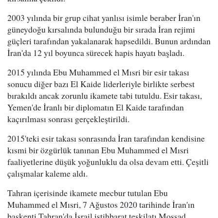
2003 yılında bir grup cihat yanlısı isimle beraber İran'ın
güneydoğu kırsalında bulunduğu bir sırada İran rejimi
güçleri tarafından yakalanarak hapsedildi. Bunun ardından
İran'da 12 yıl boyunca sürecek hapis hayatı başladı.
2015 yılında Ebu Muhammed el Mısri bir esir takası
sonucu diğer bazı El Kaide liderleriyle birlikte serbest
bırakıldı ancak zorunlu ikamete tabi tutuldu. Esir takası,
Yemen'de İranlı bir diplomatın El Kaide tarafından
kaçırılması sonrası gerçekleştirildi.
2015'teki esir takası sonrasında İran tarafından kendisine
kısmi bir özgürlük tanınan Ebu Muhammed el Mısri
faaliyetlerine düşük yoğunluklu da olsa devam etti. Çeşitli
çalışmalar kaleme aldı.
Tahran içerisinde ikamete mecbur tutulan Ebu
Muhammed el Mısri, 7 Ağustos 2020 tarihinde İran'ın
başkenti Tahran'da İsrail istihbarat teşkilatı Mossad