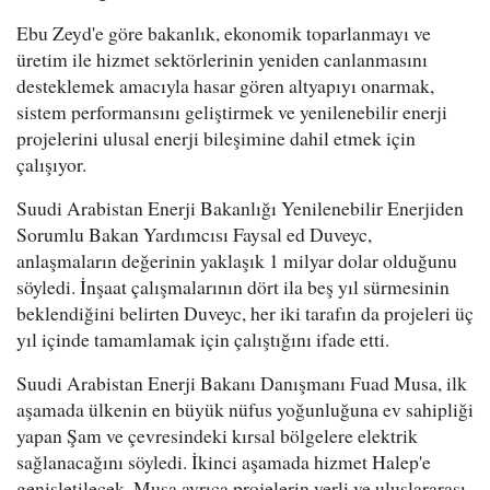
Ebu Zeyd'e göre bakanlık, ekonomik toparlanmayı ve
üretim ile hizmet sektörlerinin yeniden canlanmasını
desteklemek amacıyla hasar gören altyapıyı onarmak,
sistem performansını geliştirmek ve yenilenebilir enerji
projelerini ulusal enerji bileşimine dahil etmek için
çalışıyor.
Suudi Arabistan Enerji Bakanlığı Yenilenebilir Enerjiden
Sorumlu Bakan Yardımcısı Faysal ed Duveyc,
anlaşmaların değerinin yaklaşık 1 milyar dolar olduğunu
söyledi. İnşaat çalışmalarının dört ila beş yıl sürmesinin
beklendiğini belirten Duveyc, her iki tarafın da projeleri üç
yıl içinde tamamlamak için çalıştığını ifade etti.
Suudi Arabistan Enerji Bakanı Danışmanı Fuad Musa, ilk
aşamada ülkenin en büyük nüfus yoğunluğuna ev sahipliği
yapan Şam ve çevresindeki kırsal bölgelere elektrik
sağlanacağını söyledi. İkinci aşamada hizmet Halep'e
genişletilecek. Musa ayrıca projelerin yerli ve uluslararası