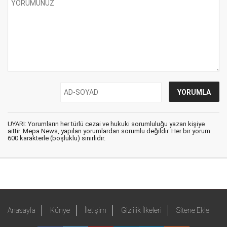
UYARI: Yorumların her türlü cezai ve hukuki sorumluluğu yazan kişiye
aittir. Mepa News, yapılan yorumlardan sorumlu değildir. Her bir yorum
600 karakterle (boşluklu) sınırlıdır.
Anasayfa
Künye
İletişim
Gizlilik İlkeleri
Sitene Ekle