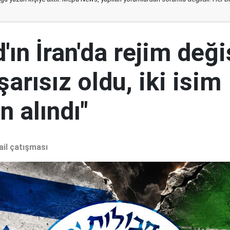
ın İran'da rejim deği
şarısız oldu, iki isim
 alındı"
ail çatışması