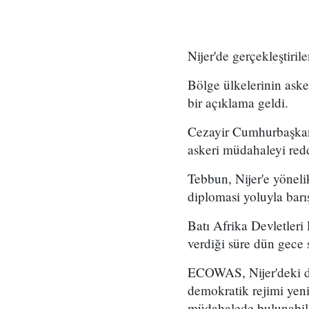
Nijer'de gerçekleştiri
Bölge ülkelerinin ask
bir açıklama geldi.
Cezayir Cumhurbaşkan
askeri müdahaleyi redde
Tebbun, Nijer'e yöneli
diplomasi yoluyla barış
Batı Afrika Devletler
verdiği süre dün gece 
ECOWAS, Nijer'deki 
demokratik rejimi yeni
müdahalede bulunabilec