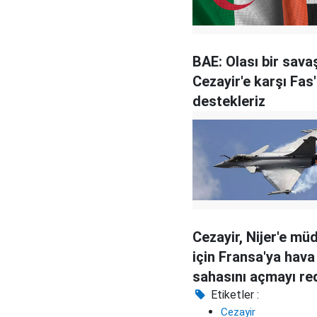
BAE: Olası bir sava
Cezayir'e karşı Fas'
destekleriz
Cezayir, Nijer'e mü
için Fransa'ya hava
sahasını açmayı re
Etiketler :
Cezayir