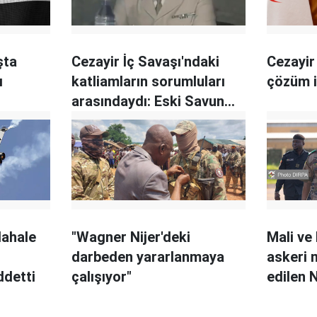
şta
Cezayir İç Savaşı'ndaki
Cezayir 
ı
katliamların sorumluları
çözüm i
arasındaydı: Eski Savunma
Bakanı yargılanacak
dahale
"Wagner Nijer'deki
Mali ve
darbeden yararlanmaya
askeri 
ddetti
çalışıyor"
edilen N
gönder