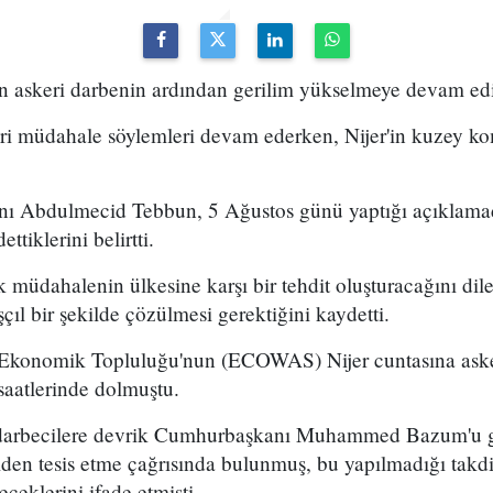
len askeri darbenin ardından gerilim yükselmeye devam ed
eri müdahale söylemleri devam ederken, Nijer'in kuzey k
ı Abdulmecid Tebbun, 5 Ağustos günü yaptığı açıklamada
ttiklerini belirtti.
k müdahalenin ülkesine karşı bir tehdit oluşturacağını dil
çıl bir şekilde çözülmesi gerektiğini kaydetti.
i Ekonomik Topluluğu'nun (ECOWAS) Nijer cuntasına aske
saatlerinde dolmuştu.
darbecilere devrik Cumhurbaşkanı Muhammed Bazum'u g
den tesis etme çağrısında bulunmuş, bu yapılmadığı takdir
eklerini ifade etmişti.