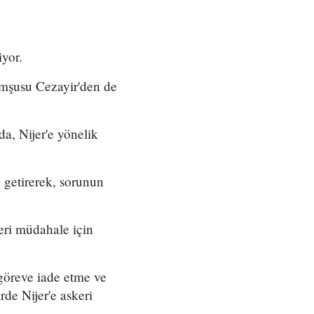
iyor.
omşusu Cezayir'den de
, Nijer'e yönelik
e getirerek, sorunun
ri müdahale için
öreve iade etme ve
de Nijer'e askeri