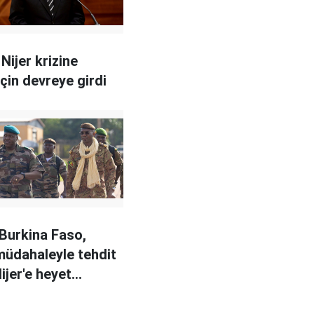
Nijer krizine
çin devreye girdi
 Burkina Faso,
müdahaleyle tehdit
ijer'e heyet
di