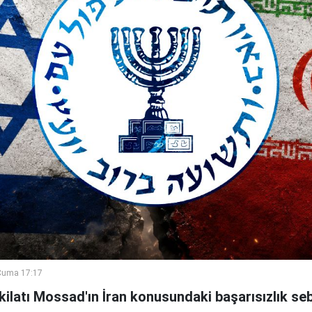
Cuma 17:17
şkilatı Mossad'ın İran konusundaki başarısızlık se