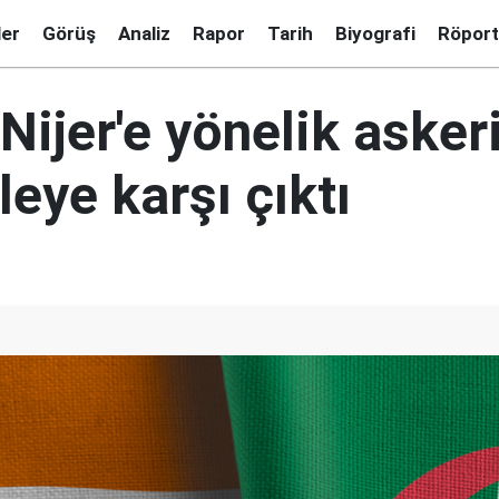
ler
Görüş
Analiz
Rapor
Tarih
Biyografi
Röport
Nijer'e yönelik asker
eye karşı çıktı