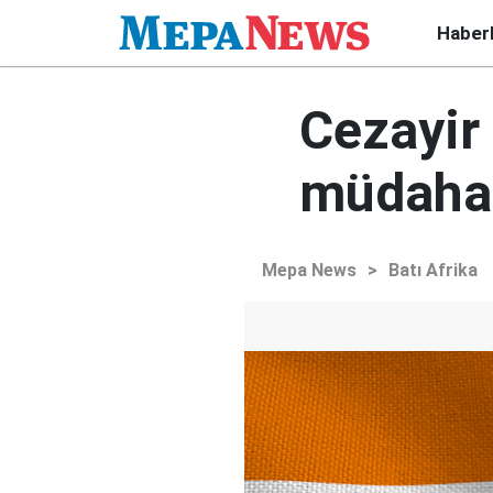
Haber
Cezayir 
müdahal
Mepa News
>
Batı Afrika