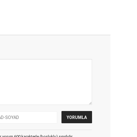
yorum 600 karakterle (boşluklu) sınırlıdır.