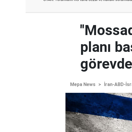
"Mossad'
planı ba
görevden
Mepa News
>
İran-ABD-İsr