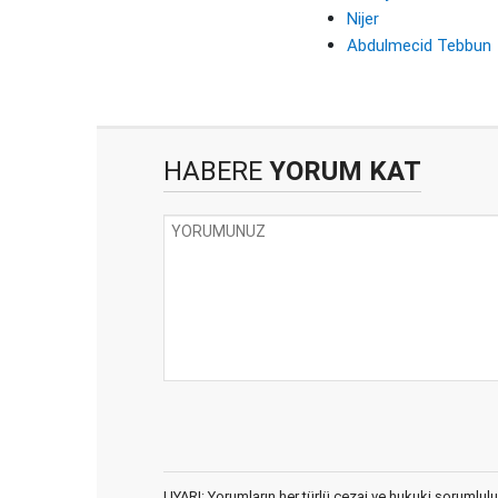
Nijer
Abdulmecid Tebbun
HABERE
YORUM KAT
UYARI: Yorumların her türlü cezai ve hukuki sorumlulu