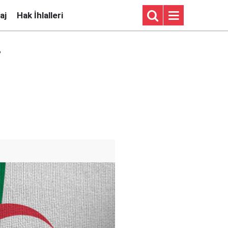
aj
Hak İhlalleri
i