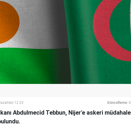
azartesi 12:23
Güncelleme:
0
anı Abdulmecid Tebbun, Nijer'e askeri müdahale 
bulundu.