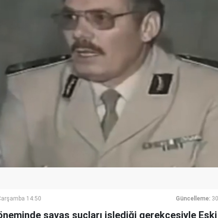
Çarşamba 14:50
Güncelleme:
30
döneminde savaş suçları işlediği gerekçesiyle Es