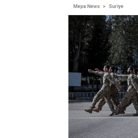
Mepa News
>
Suriye