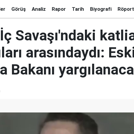
ler
Görüş
Analiz
Rapor
Tarih
Biyografi
Röport
İç Savaşı'ndaki katli
arı arasındaydı: Esk
 Bakanı yargılanac
a