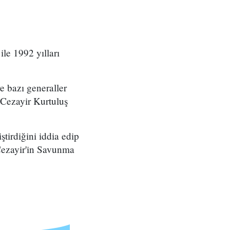
le 1992 yılları
 bazı generaller
 Cezayir Kurtuluş
tirdiğini iddia edip
 Cezayir'in Savunma