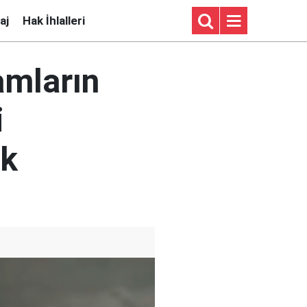
aj
Hak İhlalleri
amların
i
ak