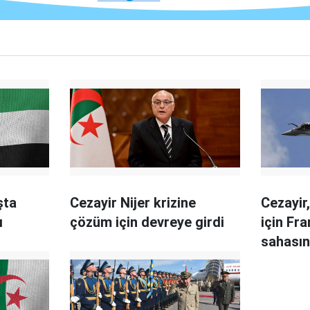
şta
Cezayir Nijer krizine
Cezayir
ı
çözüm için devreye girdi
için Fr
sahasın