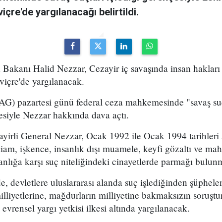
içre'de yargılanacağı belirtildi.
Bakanı Halid Nezzar, Cezayir iç savaşında insan hakları 
viçre'de yargılanacak.
OAG) pazartesi günü federal ceza mahkemesinde "savaş suçl
çesiyle Nezzar hakkında dava açtı.
yirli General Nezzar, Ocak 1992 ile Ocak 1994 tarihleri 
iam, işkence, insanlık dışı muamele, keyfi gözaltı ve ma
nsanlığa karşı suç niteliğindeki cinayetlerde parmağı bulun
e, devletlere uluslararası alanda suç işlediğinden şüphelen
milliyetlerine, mağdurların milliyetine bakmaksızın soruştu
evrensel yargı yetkisi ilkesi altında yargılanacak.