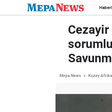
Haber
Cezayir 
sorumlul
Savunma
Mepa News
>
Kuzey Afrik