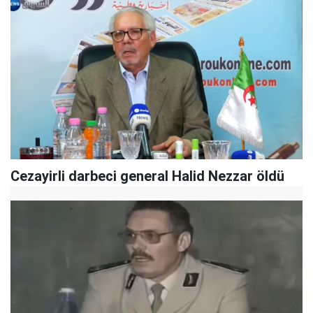
Cezayirli darbeci general Halid Nezzar öldü