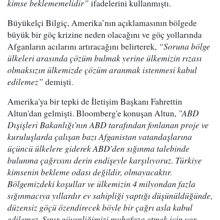
kimse beklememelidir”
ifadelerini kullanmıştı.
Büyükelçi Bilgiç, Amerika’nın açıklamasının bölgede
büyük bir göç krizine neden olacağını ve göç yollarında
Afganların acılarını artıracağını belirterek,
“Soruna bölge
ülkeleri arasında çözüm bulmak yerine ülkemizin rızası
olmaksızın ülkemizde çözüm aranmak istenmesi kabul
edilemez”
demişti.
Amerika'ya bir tepki de İletişim Başkanı Fahrettin
Altun'dan gelmişti. Bloomberg'e konuşan Altun,
"ABD
Dışişleri Bakanlığı'nın ABD tarafından fonlanan proje ve
kuruluşlarda çalışan bazı Afganistan vatandaşlarına
üçüncü ülkelere giderek ABD'den sığınma talebinde
bulunma çağrısını derin endişeyle karşılıyoruz. Türkiye
kimsenin bekleme odası değildir, olmayacaktır.
Bölgemizdeki koşullar ve ülkemizin 4 milyondan fazla
sığınmacıya yıllardır ev sahipliği yaptığı düşünüldüğünde,
düzensiz göçü özendirecek böyle bir çağrı asla kabul
edilemez. Sınır güvenliğimizi muhafaza etmek için var