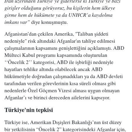
İran üzerinden Türkiye’ye giderlerse ki Türkiye’ye bazı
girişler olduğunu görüyoruz, bu kişilerin hem ülkeye
girme hem de hükümete ya da UNHCR’a kaydolma
imkanı var”
diye konuşmuştu.
Afganistan’dan çekilen Amerika, "Taliban şiddeti
nedeniyle" risk altındaki Afganlar'ın tahliye edilmesi
çalışmalarının kapsamını genişlettiğini açıklamıştı. ABD
Mülteci Kabul programı kapsamında oluşturulan
‘‘Öncelik 2’’ kategorisi, ABD ile işbirliği nedeniyle
hayatları tehlike altında olabilecek ancak ABD
hükümetiyle doğrudan çalışmadıkları ya da ABD devleti
tarafından verilen görevlerinin kısa süreli olması gibi
nedenlerle Özel Göçmen Vizesi alması uygun olmayan
Afganlar’ı ve birinci dereceden ailelerini kapsıyor.
Türkiye'nin tepkisi
Türkiye ise, Amerikan Dışişleri Bakanlığı’nın üst düzey
bir yetkilisinin “Öncelik 2” kategorisindeki Afganlar için,