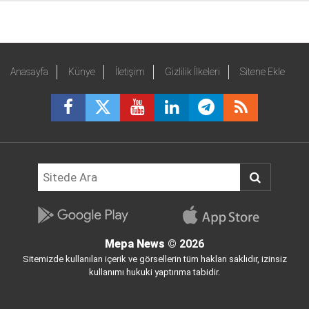
Anasayfa
Künye
İletişim
Gizlilik İlkeleri
Sitene Ekle
Mepa News
© 2026
Sitemizde kullanılan içerik ve görsellerin tüm hakları saklıdır, izinsiz
kullanımı hukuki yaptırıma tabidir.