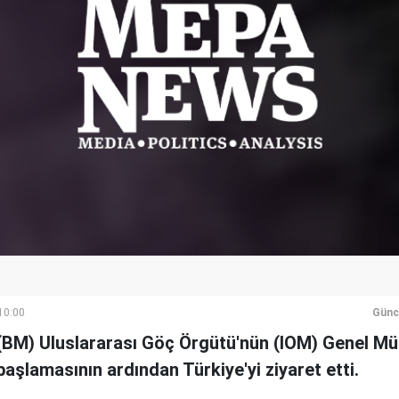
10:00
Günc
r (BM) Uluslararası Göç Örgütü'nün (IOM) Genel M
şlamasının ardından Türkiye'yi ziyaret etti.