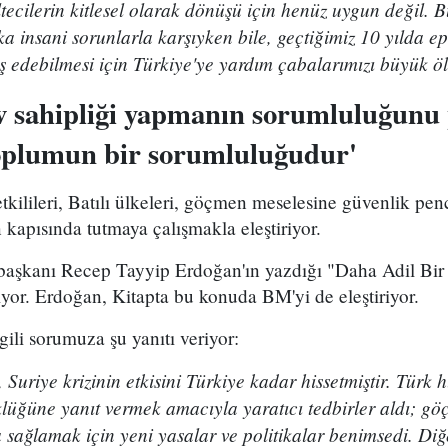
ecilerin kitlesel olarak dönüşü için henüz uygun değil. B
ka insani sorunlarla karşıyken bile, geçtiğimiz 10 yılda ep
aş edebilmesi için Türkiye'ye yardım çabalarımızı büyük öl
ev sahipliği yapmanın sorumluluğunu
toplumun bir sorumluluğudur'
tkilileri, Batılı ülkeleri, göçmen meselesine güvenlik p
kapısında tutmaya çalışmakla eleştiriyor.
urbaşkanı Recep Tayyip Erdoğan'ın yazdığı "Daha Adil 
lıyor. Erdoğan, Kitapta bu konuda BM'yi de eleştiriyor.
lgili sorumuza şu yanıtı veriyor:
Suriye krizinin etkisini Türkiye kadar hissetmiştir. Türk 
lüğüne yanıt vermek amacıyla yaratıcı tedbirler aldı; gö
ağlamak için yeni yasalar ve politikalar benimsedi. Diğe