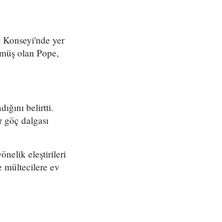
Konseyi'nde yer
tmüş olan Pope,
ğını belirtti.
r göç dalgası
nelik eleştirileri
e mültecilere ev