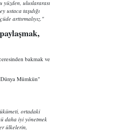
u yüzden, uluslararası
ey ustaca taşıdığı
çüde arttırmalıyız."
 paylaşmak,
enceresinden bakmak ve
Bir Dünya Mümkün"
hükümeti, ortadaki
çü daha iyi yönetmek
r ülkelerin,