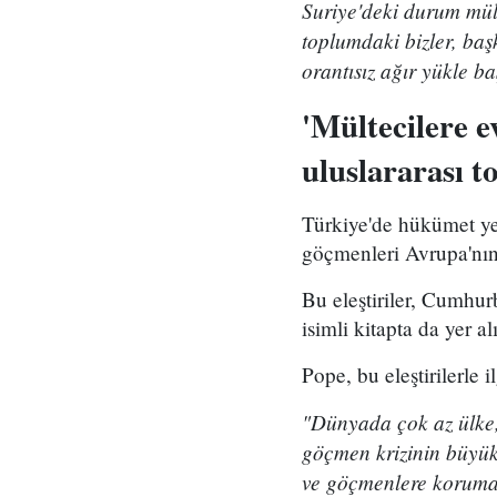
Suriye'deki durum mült
toplumdaki bizler, baş
orantısız ağır yükle b
'Mültecilere 
uluslararası 
Türkiye'de hükümet ye
göçmenleri Avrupa'nın 
Bu eleştiriler, Cumh
isimli kitapta da yer a
Pope, bu eleştirilerle i
"Dünyada çok az ülke, 
göçmen krizinin büyük
ve göçmenlere koruma s