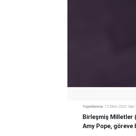
Yayınlanma:
12 Ekim 2021 Salı 
Birleşmiş Milletle
Amy Pope, göreve ba