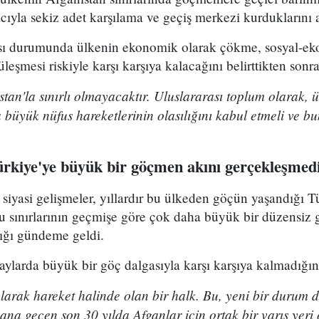
yla sekiz adet karşılama ve geçiş merkezi kurduklarını a
sı durumunda ülkenin ekonomik olarak çökme, sosyal-ek
üleşmesi riskiyle karşı karşıya kalacağını belirttikten sonra
stan'la sınırlı olmayacaktır. Uluslararası toplum olarak, 
 büyük nüfus hareketlerinin olasılığını kabul etmeli ve b
ürkiye'ye büyük bir göçmen akını gerçekleşmedi
siyasi gelişmeler, yıllardır bu ülkeden göçün yaşandığı T
u sınırlarının geçmişe göre çok daha büyük bir düzensiz 
ılığı gündeme geldi.
aylarda büyük bir göç dalgasıyla karşı karşıya kalmadığını
larak hareket halinde olan bir halk. Bu, yeni bir durum de
ana geçen son 30 yılda Afganlar için ortak bir varış yeri