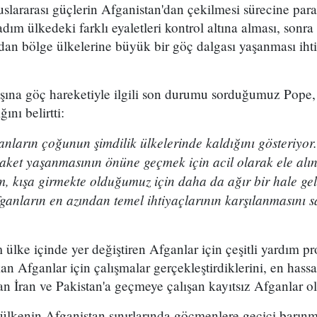
uslararası güçlerin Afganistan'dan çekilmesi sürecine para
ım ülkedeki farklı eyaletleri kontrol altına alması, sonra 
'dan bölge ülkelerine büyük bir göç dalgası yaşanması ih
şına göç hareketiyle ilgili son durumu sorduğumuz Pope, 
nı belirtti:
nların çoğunun şimdilik ülkelerinde kaldığını gösteriyor.
elaket yaşanmasının önüne geçmek için acil olarak ele alı
, kışa girmekte olduğumuz için daha da ağır bir hale gel
fganların en azından temel ihtiyaçlarının karşılanmasını 
lke içinde yer değiştiren Afganlar için çeşitli yardım pro
an Afganlar için çalışmalar gerçekleştirdiklerini, en has
an İran ve Pakistan'a geçmeye çalışan kayıtsız Afganlar o
 ülkenin Afganistan sınırlarında göçmenlere geçici barın