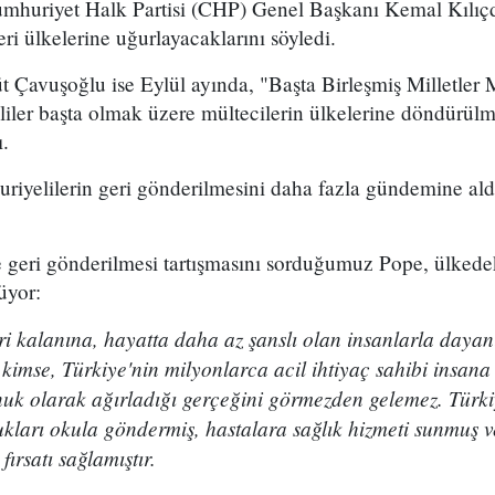
umhuriyet Halk Partisi (CHP) Genel Başkanı Kemal Kılıçd
eri ülkelerine uğurlayacaklarını söyledi.
t Çavuşoğlu ise Eylül ayında, "Başta Birleşmiş Milletler
eliler başta olmak üzere mültecilerin ülkelerine döndürülm
ı.
riyelilerin geri gönderilmesini daha fazla gündemine a
ne geri gönderilmesi tartışmasını sorduğumuz Pope, ülkedek
üyor:
ri kalanına, hayatta daha az şanslı olan insanlarla day
ç kimse, Türkiye'nin milyonlarca acil ihtiyaç sahibi insana
nuk olarak ağırladığı gerçeğini görmezden gelemez. Türkiy
kları okula göndermiş, hastalara sağlık hizmeti sunmuş 
ırsatı sağlamıştır.