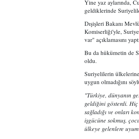
Yine yaz aylarında, C
geldiklerinde Suriyelil
Dışişleri Bakanı Mevlü
Komiserliği'yle, Suriy
var" açıklamasını yapt
Bu da hükümetin de Su
oldu.
Suriyelilerin ülkeleri
uygun olmadığını söyl
"Türkiye, dünyanın ge
geldiğini gösterdi. Hi
sağladığı ve onları ko
işgücüne sokmuş, çocu
ülkeye gelenlere uyum f