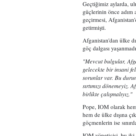
Geçtiğimiz aylarda, ul
güçlerinin önce adım ad
geçirmesi, Afganistan
getirmişti.
Afganistan'dan ülke dı
göç dalgası yaşanmadığı
"Mevcut bulgular, Afga
gelecekte bir insani f
sorunlar var. Bu durum
sırtımızı dönemeyiz. A
birlikte çalışmalıyız."
Pope, IOM olarak hem ü
hem de ülke dışına çık
göçmenlerin ise sınırd
IOM yöneticisi, bu iki