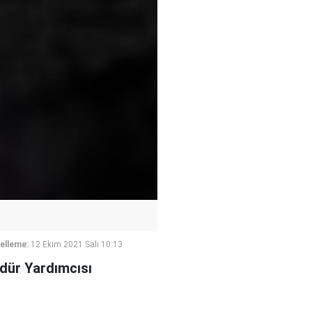
elleme:
12 Ekim 2021 Salı 10:13
üdür Yardımcısı