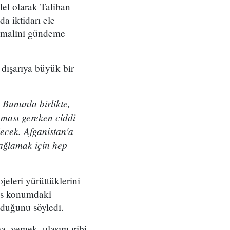
lel olarak Taliban
da iktidarı ele
timalini gündeme
dışarıya büyük bir
 Bununla birlikte,
nması gereken ciddi
ecek. Afganistan'a
sağlamak için hep
jeleri yürüttüklerini
sas konumdaki
lduğunu söyledi.
ma, yemek, ulaşım gibi