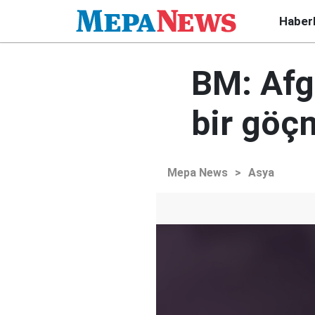
Haber
BM: Afg
bir göç
Mepa News
>
Asya