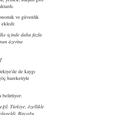
ktardı.
onomik ve güvenlik
 ekledi:
ülke içinde daha fazla
unun üzerine
'
ürkiye'de de kaygı
göç hareketiyle
 belirtiyor:
ğil. Türkiye, özellikle
 olageldi. Birçoğu