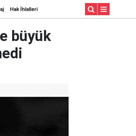
aj
Hak İhlalleri
ye büyük
medi