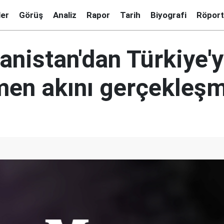
ler
Görüş
Analiz
Rapor
Tarih
Biyografi
Röport
anistan'dan Türkiye'
men akını gerçekleş