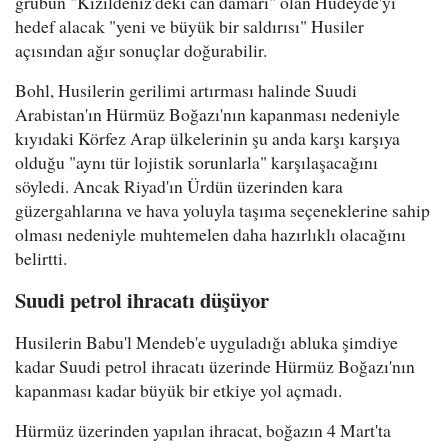
grubun "Kızıldeniz'deki can damarı" olan Hudeyde'yi
hedef alacak "yeni ve büyük bir saldırısı" Husiler
açısından ağır sonuçlar doğurabilir.
Bohl, Husilerin gerilimi artırması halinde Suudi
Arabistan'ın Hürmüz Boğazı'nın kapanması nedeniyle
kıyıdaki Körfez Arap ülkelerinin şu anda karşı karşıya
olduğu "aynı tür lojistik sorunlarla" karşılaşacağını
söyledi. Ancak Riyad'ın Ürdün üzerinden kara
güzergahlarına ve hava yoluyla taşıma seçeneklerine sahip
olması nedeniyle muhtemelen daha hazırlıklı olacağını
belirtti.
Suudi petrol ihracatı düşüyor
Husilerin Babu'l Mendeb'e uyguladığı abluka şimdiye
kadar Suudi petrol ihracatı üzerinde Hürmüz Boğazı'nın
kapanması kadar büyük bir etkiye yol açmadı.
Hürmüz üzerinden yapılan ihracat, boğazın 4 Mart'ta