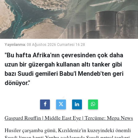
Yayınlanma:
08 Ağustos 2026 Cumartesi 16:28
"Bu hafta Afrika'nın çevresinden çok daha
uzun bir güzergah kullanan altı tanker gibi
bazı Suudi gemileri Babu'l Mendeb'ten geri
dönüyor."
Gaspard Rouffin | Middle East Eye | Tercüme: Mepa News
Husiler çarşamba günü, Kızıldeniz'in kuzeyindeki önemli
Suudi liman kenti Yenbu açıklarında Suudi petrol tankeri