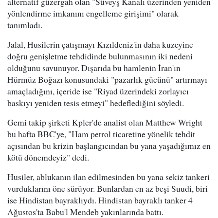
alternatif güzergah olan "Süveyş Kanalı üzerinden yeniden
yönlendirme imkanını engelleme girişimi" olarak
tanımladı.
Jalal, Husilerin çatışmayı Kızıldeniz'in daha kuzeyine
doğru genişletme tehdidinde bulunmasının iki nedeni
olduğunu savunuyor. Dışarıda bu hamlenin İran'ın
Hürmüz Boğazı konusundaki "pazarlık gücünü" artırmayı
amaçladığını, içeride ise "Riyad üzerindeki zorlayıcı
baskıyı yeniden tesis etmeyi" hedeflediğini söyledi.
Gemi takip şirketi Kpler'de analist olan Matthew Wright
bu hafta BBC'ye, "Ham petrol ticaretine yönelik tehdit
açısından bu krizin başlangıcından bu yana yaşadığımız en
kötü dönemdeyiz" dedi.
Husiler, ablukanın ilan edilmesinden bu yana sekiz tankeri
vurduklarını öne sürüyor. Bunlardan en az beşi Suudi, biri
ise Hindistan bayraklıydı. Hindistan bayraklı tanker 4
Ağustos'ta Babu'l Mendeb yakınlarında battı.