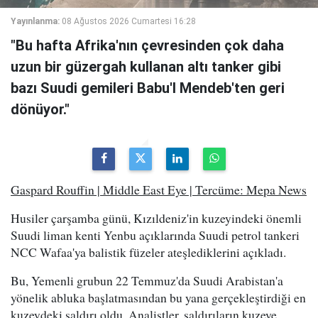
Yayınlanma:
08 Ağustos 2026 Cumartesi 16:28
"Bu hafta Afrika'nın çevresinden çok daha
uzun bir güzergah kullanan altı tanker gibi
bazı Suudi gemileri Babu'l Mendeb'ten geri
dönüyor."
Gaspard Rouffin | Middle East Eye | Tercüme: Mepa News
Husiler çarşamba günü, Kızıldeniz'in kuzeyindeki önemli
Suudi liman kenti Yenbu açıklarında Suudi petrol tankeri
NCC Wafaa'ya balistik füzeler ateşlediklerini açıkladı.
Bu, Yemenli grubun 22 Temmuz'da Suudi Arabistan'a
yönelik abluka başlatmasından bu yana gerçekleştirdiği en
kuzeydeki saldırı oldu. Analistler, saldırıların kuzeye,