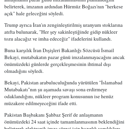
belirterek, imzanın ardından Hürmüz Boğazı'nın "herkese
açık" hale geleceğini söyledi.
Trump ayrıca İran'ın zenginleştirilmiş uranyum stoklarına
atıfta bulunarak, "Her şey sakinleştiğinde gidip nükleer
tozu alacağız ve imha edeceğiz" ifadelerini kullandı.
Buna karşılık İran Dışişleri Bakanlığı Sözcüsü İsmail
Bekayi, mutabakatın pazar günü imzalanmayacağını ancak
önümüzdeki günlerde gerçekleşmesinin ihtimal dışı
olmadığını söyledi.
Bekayi, Pakistan arabuluculuğunda yürütülen "İslamabad
Mutabakatı"nın şu aşamada savaşı sona erdirmeye
odaklandığını, nükleer program konusunun ise henüz
müzakere edilmeyeceğini ifade etti.
Pakistan Başbakanı Şahbaz Şerif de anlaşmanın
önümüzdeki 24 saat içinde tamamlanmasının beklendiğini
belirterek elektronik imza süreci için hazırlık yapıldığını