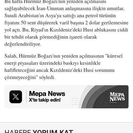
Bu hafta Hürmüz Boğazı'nın yeniden açılmasını
sağlayabilecek İran-Umman anlaşmasına ilişkin umutlar,
Suudi Arabistan'ın Asya'ya sattığı ana petrol türünün
fiyatını 50 sent düşürerek varil başına 2 dolar gerilemesine
yol açtı. Bu, Riyad'ın Kızıldeniz'deki Husi ablukasını ciddi
bir tehdit olarak görmediğinin işareti olarak
değerlendiriliyor.
Salah, Hürmüz Boğazı'nın yeniden açılmasının "küresel
enerji piyasaları üzerindeki baskıyı kesinlikle
hafifleteceğini ancak Kızıldeniz'deki Husi sorununu
çözmeyeceğini" söyledi.
HABERE
YORUM KAT