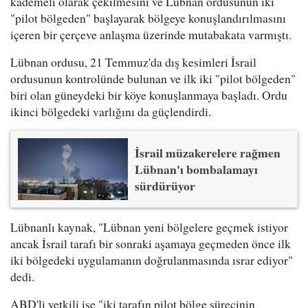
kademeli olarak çekilmesini ve Lübnan ordusunun iki
"pilot bölgeden" başlayarak bölgeye konuşlandırılmasını
içeren bir çerçeve anlaşma üzerinde mutabakata varmıştı.
Lübnan ordusu, 21 Temmuz'da dış kesimleri İsrail
ordusunun kontrolünde bulunan ve ilk iki "pilot bölgeden"
biri olan güneydeki bir köye konuşlanmaya başladı. Ordu
ikinci bölgedeki varlığını da güçlendirdi.
İsrail müzakerelere rağmen
Lübnan'ı bombalamayı
sürdürüyor
Lübnanlı kaynak, "Lübnan yeni bölgelere geçmek istiyor
ancak İsrail tarafı bir sonraki aşamaya geçmeden önce ilk
iki bölgedeki uygulamanın doğrulanmasında ısrar ediyor"
dedi.
ABD'li yetkili ise "iki tarafın pilot bölge sürecinin