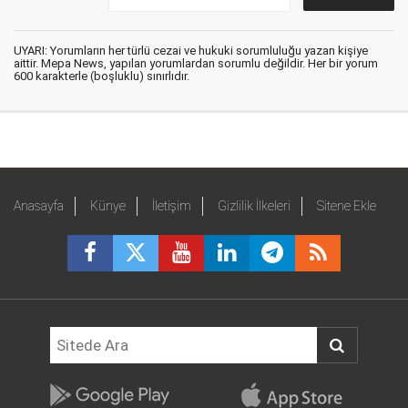
UYARI: Yorumların her türlü cezai ve hukuki sorumluluğu yazan kişiye
aittir. Mepa News, yapılan yorumlardan sorumlu değildir. Her bir yorum
600 karakterle (boşluklu) sınırlıdır.
Anasayfa
Künye
İletişim
Gizlilik İlkeleri
Sitene Ekle