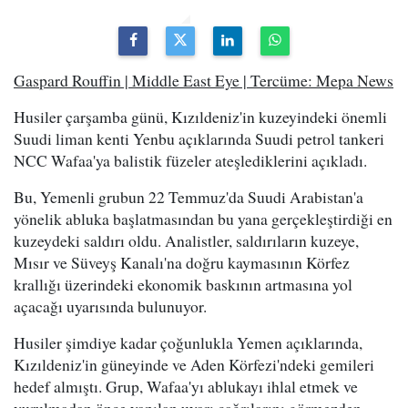
Gaspard Rouffin | Middle East Eye | Tercüme: Mepa News
Husiler çarşamba günü, Kızıldeniz'in kuzeyindeki önemli
Suudi liman kenti Yenbu açıklarında Suudi petrol tankeri
NCC Wafaa'ya balistik füzeler ateşlediklerini açıkladı.
Bu, Yemenli grubun 22 Temmuz'da Suudi Arabistan'a
yönelik abluka başlatmasından bu yana gerçekleştirdiği en
kuzeydeki saldırı oldu. Analistler, saldırıların kuzeye,
Mısır ve Süveyş Kanalı'na doğru kaymasının Körfez
krallığı üzerindeki ekonomik baskının artmasına yol
açacağı uyarısında bulunuyor.
Husiler şimdiye kadar çoğunlukla Yemen açıklarında,
Kızıldeniz'in güneyinde ve Aden Körfezi'ndeki gemileri
hedef almıştı. Grup, Wafaa'yı ablukayı ihlal etmek ve
vurulmadan önce yapılan uyarı çağrılarını görmezden