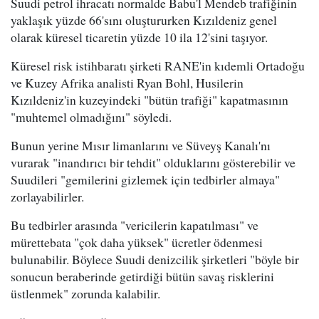
Suudi petrol ihracatı normalde Babu'l Mendeb trafiğinin
yaklaşık yüzde 66'sını oluştururken Kızıldeniz genel
olarak küresel ticaretin yüzde 10 ila 12'sini taşıyor.
Küresel risk istihbaratı şirketi RANE'in kıdemli Ortadoğu
ve Kuzey Afrika analisti Ryan Bohl, Husilerin
Kızıldeniz'in kuzeyindeki "bütün trafiği" kapatmasının
"muhtemel olmadığını" söyledi.
Bunun yerine Mısır limanlarını ve Süveyş Kanalı'nı
vurarak "inandırıcı bir tehdit" olduklarını gösterebilir ve
Suudileri "gemilerini gizlemek için tedbirler almaya"
zorlayabilirler.
Bu tedbirler arasında "vericilerin kapatılması" ve
mürettebata "çok daha yüksek" ücretler ödenmesi
bulunabilir. Böylece Suudi denizcilik şirketleri "böyle bir
sonucun beraberinde getirdiği bütün savaş risklerini
üstlenmek" zorunda kalabilir.