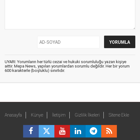
UYARI: Yorumların her türlü cezai ve hukuki sorumluluğu yazan kişiye
aittir. Mepa News, yapılan yorumlardan sorumlu değildir. Her bir yorum
600 karakterle (boşluklu) sınırlıdır.
Anasayfa
Künye
İletişim
Gizlilik İlkeleri
Sitene Ekle